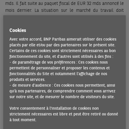
mds. Il fait suite au paquet fiscal de EUR 32 mds annoncé le
mois dernier. La situation sur le marché du travail doit
néanmoins être scrutée de près. Malgré les aides
gouvernementales massives, l’impact de la crise sanitaire
Cookies
sur le chômage se fait ressentir. Le taux de chômage
s’établissait à 10,2% en février. Bien qu’en légère baisse par
Avec votre accord, BNP Paribas aimerait utiliser des cookies
rapport à janvier, ce niveau est au-dessus de ce qui
placés par elle et/ou par des partenaires sur le présent site.
Certains de ces cookies sont strictement nécessaires au bon
prévalait avant l’arrivée de l’épidémie. Le taux d’emploi
fonctionnement du site, et d'autres sont utilisés à des fins :
(56,5% en février) est à son plus bas niveau depuis
- de paramétrage de vos préférences : Ces cookies nous
décembre 2015. Le PMI composite pour l’emploi pointe
permettent de personnaliser et proposer les contenus et
cependant vers un rétablissement prochain des embauches.
fonctionnalités du Site et notamment l’affichage de nos
produits et services.
Les pressions inflationnistes se sont accélérées au T1 2021
- de mesure d’audience : Ces cookies nous permettent, ainsi
et une poursuite de cette tendance reste le scénario le plus
qu'à nos partenaires, de comprendre comment vous arrivez
sur notre site, et de mesurer le nombre de visiteurs du site.
probable à court terme. En glissement annuel, l’indice des
prix à la consommation (IPC) était en hausse de 0,8% en
Votre consentement à l'installation de cookies non
mars. Une grande partie de cette augmentation s’explique
strictement nécessaires est libre et peut être retiré ou donné
par la remontée des prix dans les transports (en partie liée
à tout moment.
à la hausse récente des prix du pétrole) et, dans une