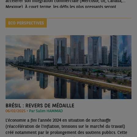
accélérer son intégration commerciale (Mercosur, UE, Canada,
Mexique). À court terme, les défis les plus pressants seront
toutefois domestiques. Malgré le maintien d’une politique
monétaire très restrictive, les signes de modération de l’économie
ECO PERSPECTIVES
brésilienne tardent à venir
BRÉSIL : REVERS DE MÉDAILLE
06/02/2025 •
Par Salim HAMMAD
L’économie a fini l’année 2024 en situation de surchauffe
(réaccélération de l’inflation, tensions sur le marché du travail)
créé notamment par le prolongement des soutiens publics. Cette