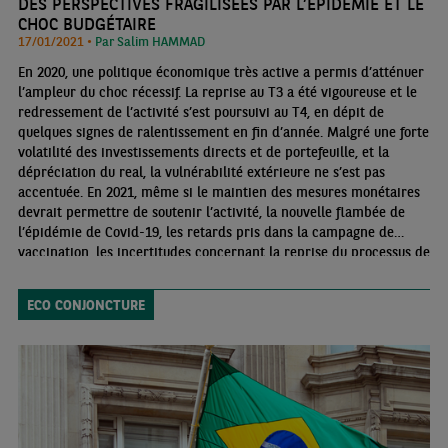
DES PERSPECTIVES FRAGILISÉES PAR L’ÉPIDÉMIE ET LE
CHOC BUDGÉTAIRE
17/01/2021 •
Par Salim HAMMAD
En 2020, une politique économique très active a permis d’atténuer
l’ampleur du choc récessif. La reprise au T3 a été vigoureuse et le
redressement de l’activité s’est poursuivi au T4, en dépit de
quelques signes de ralentissement en fin d’année. Malgré une forte
volatilité des investissements directs et de portefeuille, et la
dépréciation du real, la vulnérabilité extérieure ne s’est pas
accentuée. En 2021, même si le maintien des mesures monétaires
devrait permettre de soutenir l’activité, la nouvelle flambée de
l’épidémie de Covid-19, les retards pris dans la campagne de
vaccination, les incertitudes concernant la reprise du processus de
consolidation budgétaire et le manque de progrès des réformes
sont autant de sujets susceptibles d’agiter les marchés et de
ECO CONJONCTURE
déstabiliser la reprise