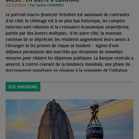
22/11/2024 •
Par Salim HAMMAD
Le portrait macro-financier brésilien est saisissant de contrastes :
d’un côté, le chômage est à un plus bas historique, les comptes
externes sont robustes et la croissance économique surperforme,
portée par des leviers multiples ; d’un autre côté, la monnaie
continue de se déprécier, les résidents augmentent leurs avoirs à
l’étranger et les primes de risque se tendent – signes d’une
défiance persistante des marchés qui réclament de nouvelles
mesures pour réduire les dépenses publiques. La Banque centrale a
amorcé, à contre-courant de la tendance mondiale, une phase de
durcissement monétaire en réponse à la remontée de l’inflation.
Celle-ci, bien que dans la fourchette cible, subit des pressions
haussières tant du côté de l’offre que de la demande
ECO EMERGING