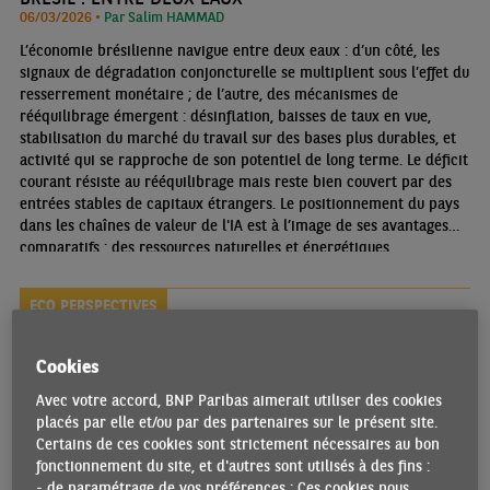
06/03/2026 •
Par Salim HAMMAD
L’économie brésilienne navigue entre deux eaux : d’un côté, les
signaux de dégradation conjoncturelle se multiplient sous l’effet du
resserrement monétaire ; de l’autre, des mécanismes de
rééquilibrage émergent : désinflation, baisses de taux en vue,
stabilisation du marché du travail sur des bases plus durables, et
activité qui se rapproche de son potentiel de long terme. Le déficit
courant résiste au rééquilibrage mais reste bien couvert par des
entrées stables de capitaux étrangers. Le positionnement du pays
dans les chaînes de valeur de l'IA est à l’image de ses avantages
comparatifs : des ressources naturelles et énergétiques
abondantes et un écosystème dynamique de startups
ECO PERSPECTIVES
Cookies
Avec votre accord, BNP Paribas aimerait utiliser des cookies
placés par elle et/ou par des partenaires sur le présent site.
Certains de ces cookies sont strictement nécessaires au bon
fonctionnement du site, et d'autres sont utilisés à des fins :
- de paramétrage de vos préférences : Ces cookies nous