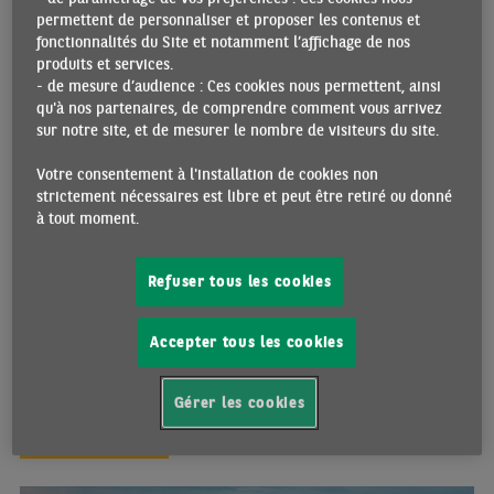
permettent de personnaliser et proposer les contenus et
fonctionnalités du Site et notamment l’affichage de nos
produits et services.
- de mesure d’audience : Ces cookies nous permettent, ainsi
BRÉSIL | FACE AU RALENTISSEMENT : UN ÉTAT
qu'à nos partenaires, de comprendre comment vous arrivez
CONTRAINT MAIS PAS IMPUISSANT
sur notre site, et de mesurer le nombre de visiteurs du site.
13/11/2025 •
Par Salim HAMMAD
Votre consentement à l'installation de cookies non
Sous l’effet du resserrement monétaire, la croissance économique
strictement nécessaires est libre et peut être retiré ou donné
du Brésil s’essouffle depuis deux trimestres. Le ralentissement de
à tout moment.
la demande intérieure favorise néanmoins la poursuite du
processus de désinflation, également soutenu par la baisse des
prix alimentaires et du pétrole ainsi que par le renforcement du
Refuser tous les cookies
real. Malgré le cadre monétaire très restrictif, les marchés du
travail et du crédit continuent d’offrir des poches de résistance à
l’économie. L’impact des tensions commerciales avec les États-
Accepter tous les cookies
Unis reste, pour l’heure, contenu. Des initiatives diplomatiques,
combinées au positionnement géostratégique du Brésil, laissent
Gérer les cookies
entrevoir un apaisement des tensions
ECO PERSPECTIVES