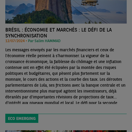
BRÉSIL : ÉCONOMIE ET MARCHÉS : LE DÉFI DE LA
SYNCHRONISATION
12/07/2024 •
Par Salim HAMMAD
Les messages envoyés par les marchés financiers et ceux de
l’économie réelle peinent à s’harmoniser. La vigueur de la
croissance économique, la faiblesse du chômage et une inflation
contenue ont en effet été éclipsées par la montée des risques
politiques et budgétaires, qui pèsent plus fortement sur la
monnaie, le cours des actions et la courbe des taux. Les déroutes
parlementaires de Lula, ses frictions avec la banque centrale et un
interventionnisme plus marqué agitent les investisseurs, déjà
ébranlés par d’importantes révisions de projections de taux
d’intérêt aux niveaux mondial et local. Le défi pour la seconde
moitié de l’année sera de renforcer la confiance des agents
économiques et stabiliser leurs anticipations.
ECO EMERGING