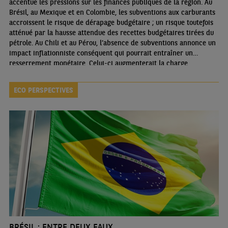
accentue les pressions sur les finances publiques de la région. Au
Brésil, au Mexique et en Colombie, les subventions aux carburants
accroissent le risque de dérapage budgétaire ; un risque toutefois
atténué par la hausse attendue des recettes budgétaires tirées du
pétrole. Au Chili et au Pérou, l’absence de subventions annonce un
impact inflationniste conséquent qui pourrait entraîner un
resserrement monétaire. Celui-ci augmenterait la charge
d’intérêts de la dette publique, mais les déficits budgétaires
modérés de ces pays devraient leur permettre d’absorber le choc
ECO PERSPECTIVES
BRÉSIL : ENTRE DEUX EAUX