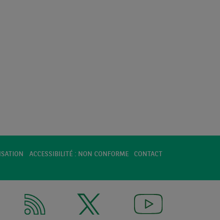
Zone euro : Reprise fragilisée mais pas
remise en cause
Mercredi 22 Avril 2026
GRAPHIQUES DE LA SEMAINE
France : Comment la remontée des
taux depuis 2022 a-t-elle affecté les
flux de placements financiers des
ménages ?
Mardi 21 Avril 2026
ECO CHARTS
Zone euro : Résistance au T1,
ISATION
ACCESSIBILITÉ : NON CONFORME
CONTACT
incertitude pour la suite
Lundi 20 Avril 2026
ECO WEEK
Revue des marchés du 20 avril 2026