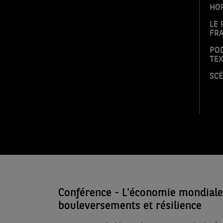
HOR
LE 
FRA
POD
TE
SCÉ
Conférence - L'économie mondiale 
bouleversements et résilience