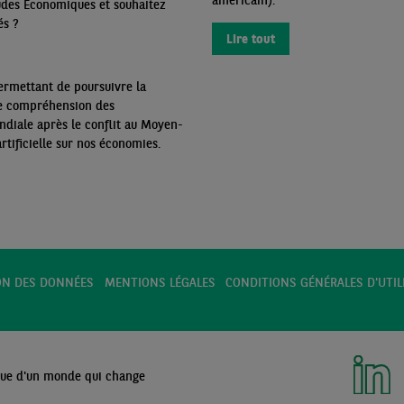
américain).
udes Économiques et souhaitez
és
?
Lire tout
ermettant de poursuivre la
re compréhension des
diale après le conflit au Moyen-
artificielle sur nos économies.
ON DES DONNÉES
MENTIONS LÉGALES
CONDITIONS GÉNÉRALES D'UTIL
ue d'un monde qui change