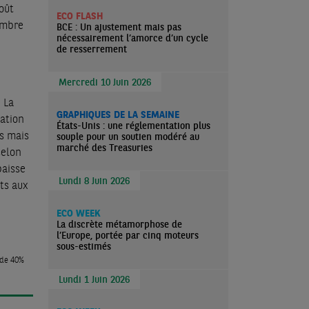
oût
ECO FLASH
embre
BCE : Un ajustement mais pas
nécessairement l’amorce d’un cycle
de resserrement
Mercredi 10 Juin 2026
 La
GRAPHIQUES DE LA SEMAINE
tation
États-Unis : une réglementation plus
és mais
souple pour un soutien modéré au
marché des Treasuries
selon
baisse
Lundi 8 Juin 2026
ts aux
ECO WEEK
La discrète métamorphose de
l’Europe, portée par cinq moteurs
sous-estimés
 de 40%
Lundi 1 Juin 2026