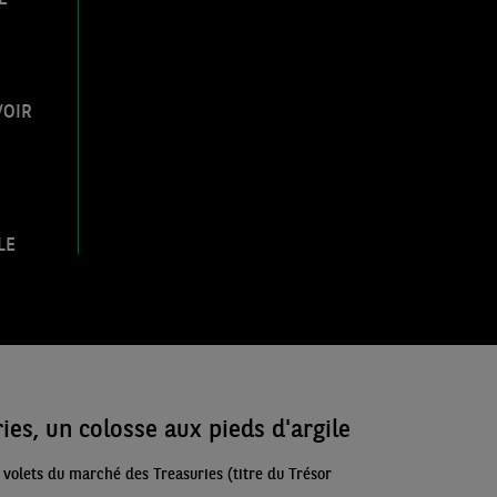
ECO WEEK
Focus : Impact sur l’activité et
l’inflation dans la zone euro de la
guerre au Moyen-Orient (données
d’avril 2026)
VOIR
Mercredi 29 Avril 2026
GRAPHIQUES DE LA SEMAINE
Importations stratégiques italiennes :
derrière une exposition similaire à
LE
celle de l’Europe, une plus grande
vulnérabilité sur l’énergie
Lundi 27 Avril 2026
ECO WEEK
Revue des marchés du 27 avril 2026
es, un colosse aux pieds d'argile
Vendredi 24 Avril 2026
s volets du marché des Treasuries (titre du Trésor
ECO PERSPECTIVES