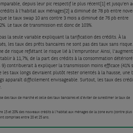
mparable, depuis leur pic respectif le plus récent
[1]
et jusqu’en a
crédits à l’habitat aux ménages
[2]
a diminué de 78 pb entre nov
s que le taux swap 10 ans contre 3 mois a diminué de 76 pb entre
62%. Le taux de transmission est donc de 103%.
as la seule variable expliquant la tarification des crédits. À la
sés, les taux des prêts bancaires ne sont pas des taux sans risque.
e de risque reflétant le risque lié à l’emprunteur. Ainsi, l’augmen
établir à 11,7%, de la part des crédits à la consommation détérior
9) contribuerait à expliquer la transmission moins efficace (41% 
ue les taux longs devraient plutôt rester orientés à la hausse, une 
s apparaît difficilement envisageable. Surtout, les taux des crédi
.
se des taux de marché et celle des taux bancaires et d’éviter de surestimer le taux de
tre 15 et 20% des nouveaux crédits à l’habitat aux ménages de la zone euro (contre plus
ent comprises entre 20 et 25 ans.