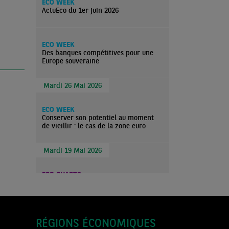
ECO WEEK
ActuEco du 1er juin 2026
ECO WEEK
Des banques compétitives pour une
Europe souveraine
Mardi 26 Mai 2026
ECO WEEK
Conserver son potentiel au moment
de vieillir : le cas de la zone euro
Mardi 19 Mai 2026
ECO CHARTS
Zone euro : la hausse de l’inflation
reste limitée à l’énergie, mais les
pressions se renforcent et la
confiance (consommateurs et
services) se dégrade nettement
RÉGIONS ÉCONOMIQUES