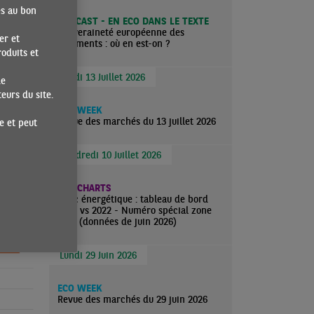
es au bon
PODCAST - EN ECO DANS LE TEXTE
Souveraineté européenne des
er et
paiements : où en est-on ?
oduits et
Lundi 13 Juillet 2026
de
urs du site.
ECO WEEK
Revue des marchés du 13 juillet 2026
e et peut
Vendredi 10 Juillet 2026
ECO CHARTS
Choc énergétique : tableau de bord
2026 vs 2022 - Numéro spécial zone
euro (données de juin 2026)
Lundi 29 Juin 2026
ECO WEEK
Revue des marchés du 29 juin 2026