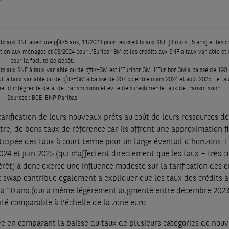
s aux SNF avec une pfit>5 ans, 11/2023 pour les crédits aux SNF ]3 mois ; 5 ans] et les c
ion aux ménages et 03/2024 pour l’Euribor 3M et les crédits aux SNF à taux variable et
pour la facilité de dépôt.
s aux SNF à taux variable ou de pfit<=3M est l’Euribor 3M. L’Euribor 3M a baissé de 190
F à taux variable ou de pfit<=3M a baissé de 207 pb entre mars 2024 et août 2025. Le ta
et d’intégrer le délai de transmission et évite de surestimer le taux de transmission.
Sources : BCE, BNP Paribas
rification de leurs nouveaux prêts au coût de leurs ressources de
tre, de bons taux de référence car ils offrent une approximation f
icipée des taux à court terme pour un large éventail d’horizons. 
024 et juin 2025 (qui n’affectent directement que les taux – très c
érêt) a donc exercé une influence modeste sur la tarification des c
x swap contribue également à expliquer que les taux des crédits à
d à 10 ans (qui a même légèrement augmenté entre décembre 2023
ité comparable à l’échelle de la zone euro.
ée en comparant la baisse du taux de plusieurs catégories de nou