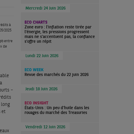
Mercredi 24 Juin 2026
ECO CHARTS
rédits à
Zone euro : l’inflation reste tirée par
 05/2025
l’énergie, les pressions progressent
mais ne s’accentuent pas, la confiance
s’offre un répit
 pb entre
ux de
Lundi 22 Juin 2026
ECO WEEK
Revue des marchés du 22 juin 2026
iable
La
Jeudi 18 Juin 2026
ourts –
rédits
ECO INSIGHT
 long
États-Unis : Un peu d’huile dans les
 et
rouages du marché des Treasuries
Vendredi 12 Juin 2026
veaux