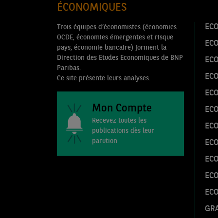
ÉCONOMIQUES
ECO
Trois équipes d’économistes (économies
OCDE, économies émergentes et risque
EC
pays, économie bancaire) forment la
Direction des Etudes Economiques de BNP
EC
Paribas.
EC
Ce site présente leurs analyses.
ECO
Mon Compte
ECO
Recevez toutes les
ECO
publications dès leur
parution
ECO
EC
EC
EC
GRA