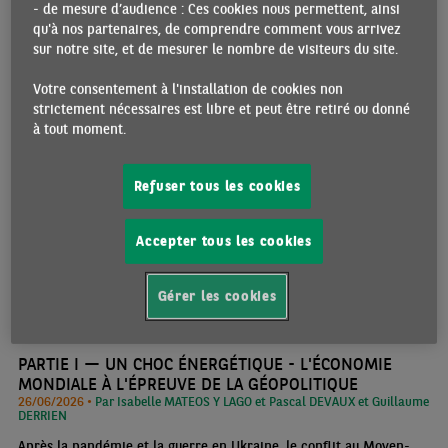
questions qui ont été abordées lors de la dernière conférence des
- de mesure d’audience : Ces cookies nous permettent, ainsi
Études Économiques de BNP Paribas : "L’économie mondiale face
qu'à nos partenaires, de comprendre comment vous arrivez
aux chocs : entre bouleversements et résilience"
sur notre site, et de mesurer le nombre de visiteurs du site.
Votre consentement à l'installation de cookies non
GLOBAL
strictement nécessaires est libre et peut être retiré ou donné
à tout moment.
Refuser tous les cookies
Accepter tous les cookies
Gérer les cookies
PARTIE I — UN CHOC ÉNERGÉTIQUE - L'ÉCONOMIE
MONDIALE À L'ÉPREUVE DE LA GÉOPOLITIQUE
26/06/2026 •
Par Isabelle MATEOS Y LAGO et Pascal DEVAUX et Guillaume
DERRIEN
Après la pandémie et la guerre en Ukraine, le conflit au Moyen-