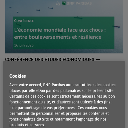
CONFÉRENCE DES ÉTUDES ÉCONOMIQUES —
L'ÉCONOMIE MONDIALE FACE AUX CHOCS : ENTRE
BOULEVERSEMENTS ET RÉSILIENCE
Cookies
26/06/2026 •
Par Isabelle MATEOS Y LAGO et Christine PELTIER et
Stéphane COLLIAC et Pascal DEVAUX et Guillaume DERRIEN
Avec votre accord, BNP Paribas aimerait utiliser des cookies
Avec la guerre au Moyen Orient en toile de fond, comment le choc
placés par elle et/ou par des partenaires sur le présent site.
énergétique et la montée en puissance de l’IA redéfinissent-elles
Certains de ces cookies sont strictement nécessaires au bon
les dynamiques de croissance, d’inflation et de productivité ?
fonctionnement du site, et d'autres sont utilisés à des fins :
Quels sont les leviers dont disposent les économies avancées et
- de paramétrage de vos préférences : Ces cookies nous
émergentes pour renforcer leur résilience tout en exploitant les
permettent de personnaliser et proposer les contenus et
nouvelles opportunités qui se dessinent? Comment l’Europe peut-
fonctionnalités du Site et notamment l’affichage de nos
elle s’adapter et tirer parti des mutations en cours ?Ce sont les
produits et services.