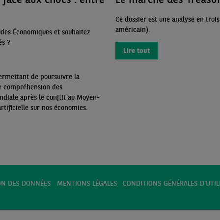
Ce dossier est une analyse en troi
américain).
udes Économiques et souhaitez
és
?
Lire tout
ermettant de poursuivre la
re compréhension des
diale après le conflit au Moyen-
artificielle sur nos économies.
ON DES DONNÉES
MENTIONS LÉGALES
CONDITIONS GÉNÉRALES D'UTIL