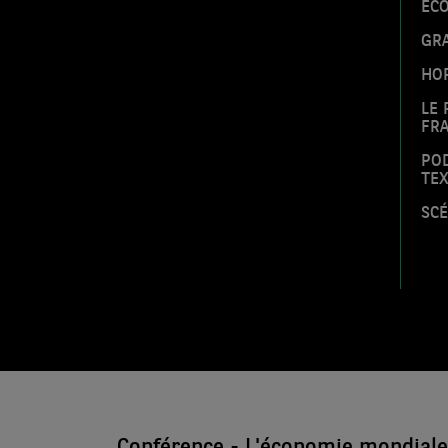
EC
GRA
HOR
LE 
FRA
POD
TE
SCÉ
Conférence - L'économie mondiale 