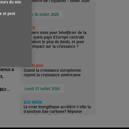
Baromètre de l'inflation - Juillet 2026
urs du site.
e et peut
UAGES
Jeudi 30 Juillet 2026
ECOTV
Derniers mois pour bénéficier de la
ement
FRR : quels pays d’Europe centrale
attendent le plus de fonds, et pour
e
quel impact sur la croissance ?
qu’à
ECO FLASH
venus a
Quand la croissance européenne
rejoint la croissance américaine
s,
Lundi 27 Juillet 2026
âtir
ECO WEEK
La crise énergétique accélère-t-elle la
transition bas-carbone? Réponse
nuancée pour les économies avancées
— Deuxième partie