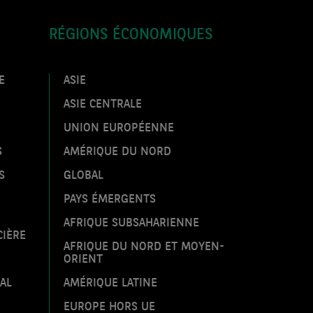
SCÉNARIO ET PRÉVISIONS
RÉGIONS ÉCONOMIQUES
Le scénario, les nowcasts et les
prévisions de la Recherche
économique - 27 juillet 2026
E
ASIE
Vendredi 24 Juillet 2026
ASIE CENTRALE
UNION EUROPÉENNE
ECO PERSPECTIVES
Les économies émergentes ont jusqu’à
S
AMÉRIQUE DU NORD
maintenant bien résisté au choc
énergétique
S
GLOBAL
Jeudi 23 Juillet 2026
PAYS ÉMERGENTS
AFRIQUE SUBSAHARIENNE
ECO FLASH
CIÈRE
Croissance au T2 dans les pays
AFRIQUE DU NORD ET MOYEN-
avancés : résiliente malgré tout
ORIENT
AL
AMÉRIQUE LATINE
Mercredi 22 Juillet 2026
EUROPE HORS UE