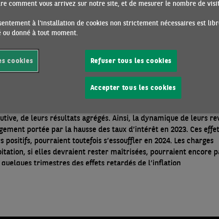
e comment vous arrivez sur notre site, et de mesurer le nombre de visite
UES BRITANNIQUES : DES PERFORMANCES
entement à l'installation de cookies non strictement nécessaires est libr
PTIONNELLES EN 2023 ASSOMBRIES PAR QUELQUES N
ré ou donné à tout moment.
024
05/06/2024 •
Par Marianne MUELLER
es cookies
Refuser tous les cookies
ionnellement, la remontée des taux d’intérêt influe considérabl
s revenus des banques. Ces effets varient néanmoins d’un systèm
e à l’autre selon la structure des bilans des établissements. Au
Accepter tous les cookies
e-Uni, les grandes banques en ont, sans conteste, bénéficié jus
t, ainsi qu’en témoigne le niveau inédit, pour la deuxième année
utive, de leurs résultats agrégés. Ainsi, la dynamique de leurs re
rgement portée par la hausse des taux d’intérêt en 2023. Ces effet
s positifs, pourraient toutefois s’essouffler en 2024. Les charges
itation, si elles devraient rester maîtrisées, pourraient encore p
quelques trimestres des effets retardés de l’inflation