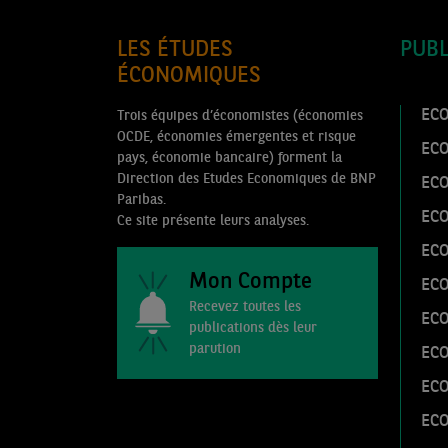
LES ÉTUDES
PUBL
ÉCONOMIQUES
ECO
Trois équipes d’économistes (économies
OCDE, économies émergentes et risque
EC
pays, économie bancaire) forment la
Direction des Etudes Economiques de BNP
EC
Paribas.
EC
Ce site présente leurs analyses.
ECO
Mon Compte
ECO
Recevez toutes les
ECO
publications dès leur
parution
ECO
EC
EC