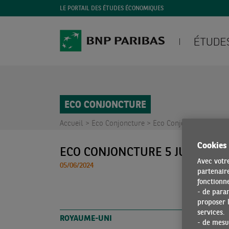
LE PORTAIL DES ÉTUDES ÉCONOMIQUES
ECO CONJONCTURE
Accueil >
Eco Conjoncture >
Eco Conjoncture 5 juin
Cookies
ECO CONJONCTURE 5 JUIN 2024
Avec votre
05/06/2024
partenaire
fonctionne
- de para
proposer l
services.
ROYAUME-UNI
- de mesur