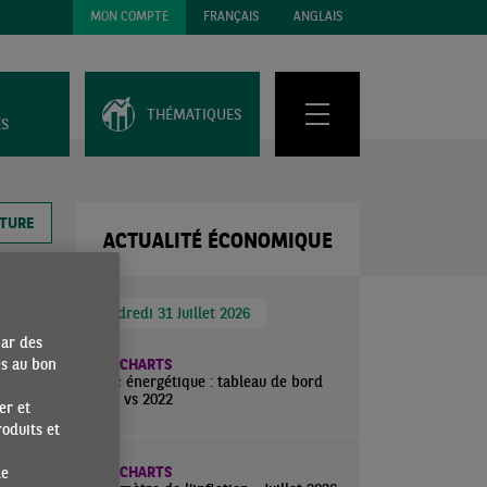
MON COMPTE
FRANÇAIS
ANGLAIS
THÉMATIQUES
ES
CTURE
ACTUALITÉ ÉCONOMIQUE
Vendredi 31 Juillet 2026
par des
es au bon
ECO CHARTS
Choc énergétique : tableau de bord
2026 vs 2022
er et
oduits et
ECO CHARTS
de