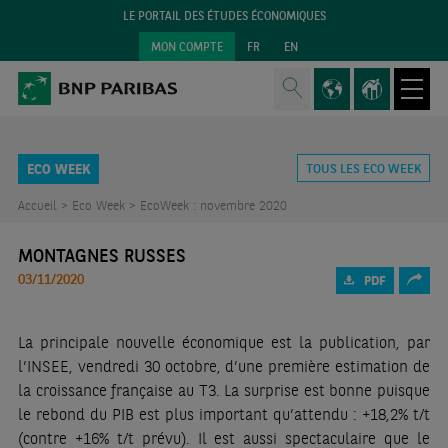
LE PORTAIL DES ÉTUDES ÉCONOMIQUES
MON COMPTE
FR
EN
ECO WEEK
TOUS LES ECO WEEK
Accueil >
Eco Week >
EcoWeek : novembre 2020
MONTAGNES RUSSES
03/11/2020
PDF
La principale nouvelle économique est la publication, par
l’INSEE, vendredi 30 octobre, d’une première estimation de
la croissance française au T3. La surprise est bonne puisque
le rebond du PIB est plus important qu’attendu : +18,2% t/t
(contre +16% t/t prévu). Il est aussi spectaculaire que le