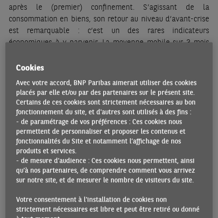
après le (premier) confinement. S’agissant de la
consommation en biens, son retour au niveau d’avant-crise
est remarquable : c’est un des rares indicateurs
économiques à y parvenir. La moyenne mobile sur 3 mois
masque toutefois la chute de septembre (-5,1% m/m). Celle-
ci est un contrecoup du rattrapage des mois précédents et
Cookies
de sa forte progression d’août (+2,2% m/m), soutenue
Avec votre accord, BNP Paribas aimerait utiliser des cookies
notamment par les soldes. Mais, dans le contexte actuel,
placés par elle et/ou par des partenaires sur le présent site.
elle retient plus encore l’attention car elle donne un
Certains de ces cookies sont strictement nécessaires au bon
possible avant-goût de la baisse à venir sous l’effet de la
fonctionnement du site, et d'autres sont utilisés à des fins :
- de paramétrage de vos préférences : Ces cookies nous
succession et de l’accentuation des mesures de restrictions
permettent de personnaliser et proposer les contenus et
de l’activité prises depuis septembre pour endiguer la
fonctionnalités du Site et notamment l’affichage de nos
seconde vague de l’épidémie de Covid-19.
produits et services.
- de mesure d’audience : Ces cookies nous permettent, ainsi
Toute l’attention se porte désormais sur le T4.
qu'à nos partenaires, de comprendre comment vous arrivez
Essentiellement mécanique, on savait que le rebond du T3
sur notre site, et de mesurer le nombre de visiteurs du site.
serait suivi d’une croissance moins forte, à mesure que les
Votre consentement à l'installation de cookies non
effets de rattrapage s’atténueraient, et du fait de la
strictement nécessaires est libre et peut être retiré ou donné
persistance de fortes disparités sectorielles et des