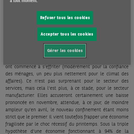
à tout moment.
contraintes et incertitudes sanitaires. Ce fort rebond
laissait un acquis de croissance pour le T4 de 1%. Avec le
Refuser tous les cookies
nouveau confinement d’au moins un mois à compter du 30
octobre, le profil de la croissance devrait évoluer plus
encore en montagnes russes. La question de l’ampleur de
Accepter tous les cookies
l’essoufflement a été remplacée par celle de l’ampleur de la
contraction.
Gérer les cookies
Les enquêtes de confiance, disponibles jusqu’en octobre,
ont commencé à s’effriter (modérément pour la confiance
des ménages, un peu plus nettement pour le climat des
affaires). Ce n’est pas surprenant pour le secteur des
services, mais cela l’est plus, à ce stade, pour le secteur
manufacturier. Elles accuseront certainement une baisse
prononcée en novembre, attendue, à ce jour, de moindre
ampleur qu’en avril, le nouveau confinement étant moins
strict que le premier. Il vient toutefois frapper une économie
fragilisée par le choc récessif du printemps. Sous la triple
hypothèse d’une économie fonctionnant à 94% de la