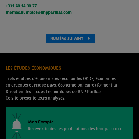
+331 40 14 30 77
thomas.humblot@bnpparibas.com
NUMÉRO SUIVANT
LES ÉTUDES ÉCONOMIQUES
Trois équipes d’économistes (économies OCDE, économies
émergentes et risque pays, économie bancaire) forment la
Direction des Etudes Economiques de BNP Paribas.
Ce site présente leurs analyses.
Mon Compte
Recevez toutes les publications dès leur parution