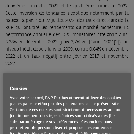
deuxième trimestre 2021 et le quatrième trimestre 2022.
Cette inversion de tendance s’explique notamment par la
hausse, à partir du 27 juillet 2022, des taux directeurs de la
BCE qui ont tiré les rendements du marché monétaire. La
performance annuelle des OPC monétaires atteignait ainsi
3,38% en décembre 2023 (puis 3,7% en février 2024
[2]
), un
niveau inédit depuis janvier 2009, contre 0,04% en décembre
2022 et un taux négatif entre février 2017 et novembre
2022.
Le regain d’intérêt des entreprises pour les OPC monétaires,
qui ne s’étaient pour autant pas totalement détournées de
Cookies
ces actifs notamment en raison de leur risque contenu et de
leur grande liquidité, s’effectue pour l’essentiel au
Avec votre accord, BNP Paribas aimerait utiliser des cookies
détriment des dépôts à vue (DAV)
[3]
. En raison du coût
placés par elle et/ou par des partenaires sur le présent site.
Certains de ces cookies sont strictement nécessaires au bon
d’opportunité lié à la détention de ces derniers, leurs flux
fonctionnement du site, et d'autres sont utilisés à des fins :
annuels sont négatifs depuis le troisième trimestre 2022 ;
- de paramétrage de vos préférences : Ces cookies nous
en février 2024, ils se repliaient de EUR 88,4 mds. Si une
permettent de personnaliser et proposer les contenus et
part significative de DAV a effectivement été réallouée vers
fonctionnalités du Site et notamment l’affichage de nos