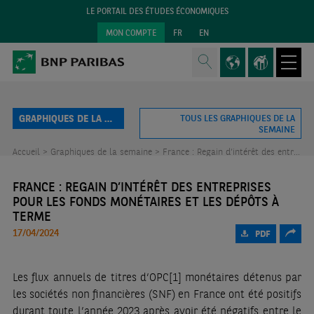
LE PORTAIL DES ÉTUDES ÉCONOMIQUES
MON COMPTE
FR
EN
GRAPHIQUES DE LA SEMAINE
TOUS LES GRAPHIQUES DE LA
SEMAINE
Accueil >
Graphiques de la semaine >
France : Regain d’intérêt des entreprises pour les fonds monétaires et les dépôts à terme
FRANCE : REGAIN D’INTÉRÊT DES ENTREPRISES
POUR LES FONDS MONÉTAIRES ET LES DÉPÔTS À
TERME
17/04/2024
PDF
Les flux annuels de titres d’OPC
[1]
monétaires détenus par
les sociétés non financières (SNF) en France ont été positifs
durant toute l’année 2023 après avoir été négatifs entre le