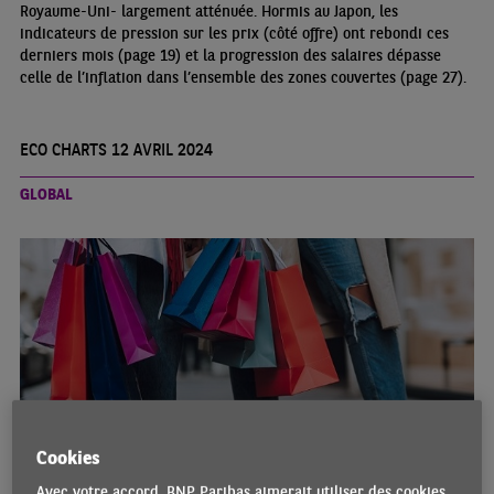
Royaume-Uni- largement atténuée. Hormis au Japon, les
indicateurs de pression sur les prix (côté offre) ont rebondi ces
derniers mois (page 19) et la progression des salaires dépasse
celle de l’inflation dans l’ensemble des zones couvertes (page 27).
ECO CHARTS 12 AVRIL 2024
GLOBAL
Cookies
BAROMÈTRE DE L’INFLATION - AVRIL 2024 |
Avec votre accord, BNP Paribas aimerait utiliser des cookies