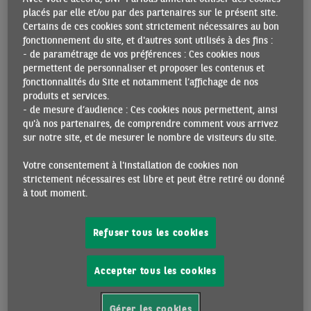
L’INFLATION RESTE ORIENTÉE À LA BAISSE, À
placés par elle et/ou par des partenaires sur le présent site.
L’EXCEPTION DES ÉTATS-UNIS
Certains de ces cookies sont strictement nécessaires au bon
12/04/2024 •
Par Hélène BAUDCHON et Guillaume DERRIEN
fonctionnement du site, et d'autres sont utilisés à des fins :
- de paramétrage de vos préférences : Ces cookies nous
Malgré le rebond aux États-Unis, l’inflation continue globalement
permettent de personnaliser et proposer les contenus et
de marquer le pas dans les pays du G7 et dans l’ensemble de la
fonctionnalités du Site et notamment l’affichage de nos
zone euro. Au Japon, le maintien des prix à la consommation au-
produits et services.
dessus des 2% restera compliqué à court terme, du fait de
- de mesure d’audience : Ces cookies nous permettent, ainsi
l’essoufflement des dynamiques de hausse observées cet hiver :
qu'à nos partenaires, de comprendre comment vous arrivez
l‘inflation a bien rebondi en février du fait d’effets de base, mais le
sur notre site, et de mesurer le nombre de visiteurs du site.
3m/3m annualisé est retombé à 1,3%. Côté services, la baisse de
cette mesure de momentum est plus nette, à 0,4% seulement.
Votre consentement à l'installation de cookies non
L'augmentation historique des salaires accordée à l’issue du
strictement nécessaires est libre et peut être retiré ou donné
Shunto (5,3% au total, dont 3,7% en salaire de base) confortera
à tout moment.
néanmoins la BoJ dans sa démarche de normalisation (très
progressive) de la politique monétaire
ECO CHARTS 15 MARS 2024
Refuser tous les cookies
GLOBAL
Accepter tous les cookies
Gérer les cookies