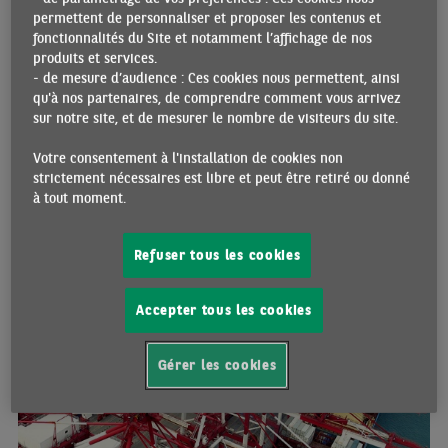
dernière, l’euro a repris de la vigueur. Les principaux facteurs de
permettent de personnaliser et proposer les contenus et
cette embellie sont le retournement de la balance des opérations
fonctionnalités du Site et notamment l’affichage de nos
courantes qui, après avoir enregistré un solde négatif l’année
produits et services.
dernière, affiche de nouveau un excédent, et, depuis l’automne
- de mesure d’audience : Ces cookies nous permettent, ainsi
2022, la diminution du différentiel de taux d’intérêt à un an avec
qu'à nos partenaires, de comprendre comment vous arrivez
les États-Unis. Celle-ci reflète l’idée selon laquelle la Réserve
sur notre site, et de mesurer le nombre de visiteurs du site.
fédérale s’approche de la fin du cycle de resserrement tandis que
la BCE a encore du chemin à faire en matière de taux. Ce facteur
Votre consentement à l'installation de cookies non
devrait rester déterminant pour le taux de change dans les
strictement nécessaires est libre et peut être retiré ou donné
prochains mois. De plus, la Réserve fédérale abaissera très
à tout moment.
probablement les taux avant la BCE
BAROMÈTRE
Refuser tous les cookies
Accepter tous les cookies
Gérer les cookies