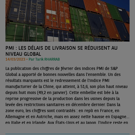
PMI : LES DÉLAIS DE LIVRAISON SE RÉDUISENT AU
NIVEAU GLOBAL
14/03/2023 •
Par Tarik RHARRAB
La publication des chiffres de février des indices PMI de S&P
Global a apporté de bonnes nouvelles dans l’ensemble. Un des
résultats marquants est le redressement de l'indice PMI
manufacturier de la Chine, qui atteint, à 51,6, son plus haut niveau
depuis huit mois (49,2 en janvier). Cette embellie est liée à la
reprise progressive de la production dans les usines depuis la
levée des restrictions sanitaires en décembre dernier. Dans la
zone euro, les chiffres sont contrastés : en repli en France, en
Allemagne et en Autriche, mais en assez nette hausse en Espagne,
en Italie et en Irlande. Aux États-Unis et au Japon, l’indice reste en
zone de contraction pour le quatrième mois d’affilée.