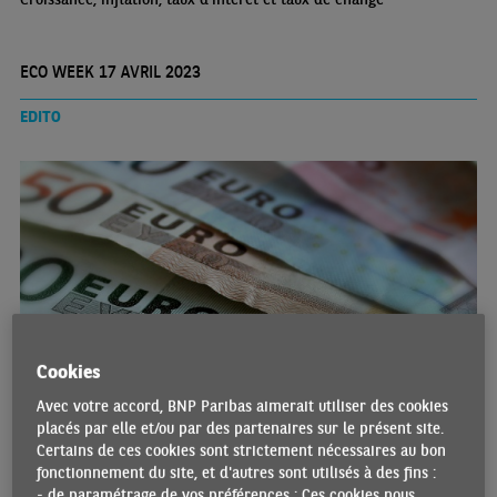
ECO WEEK 17 AVRIL 2023
EDITO
Cookies
Avec votre accord, BNP Paribas aimerait utiliser des cookies
LES DIVERS FACTEURS À L’ORIGINE DE LA VIGUEUR
placés par elle et/ou par des partenaires sur le présent site.
RETROUVÉE DE L’EURO FACE AU DOLLAR US
Certains de ces cookies sont strictement nécessaires au bon
17/04/2023 •
fonctionnement du site, et d'autres sont utilisés à des fins :
Après une dépréciation significative face au dollar US l’année
- de paramétrage de vos préférences : Ces cookies nous