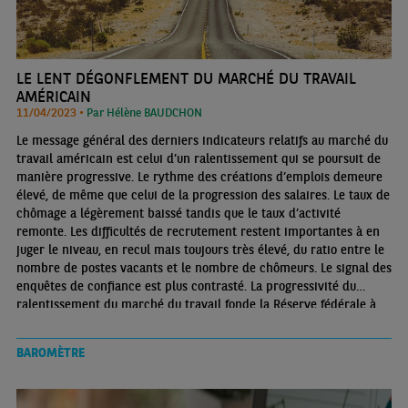
LE LENT DÉGONFLEMENT DU MARCHÉ DU TRAVAIL
AMÉRICAIN
11/04/2023 •
Par Hélène BAUDCHON
Le message général des derniers indicateurs relatifs au marché du
travail américain est celui d’un ralentissement qui se poursuit de
manière progressive. Le rythme des créations d’emplois demeure
élevé, de même que celui de la progression des salaires. Le taux de
chômage a légèrement baissé tandis que le taux d’activité
remonte. Les difficultés de recrutement restent importantes à en
juger le niveau, en recul mais toujours très élevé, du ratio entre le
nombre de postes vacants et le nombre de chômeurs. Le signal des
enquêtes de confiance est plus contrasté. La progressivité du
ralentissement du marché du travail fonde la Réserve fédérale à
poursuivre son resserrement monétaire. Une nouvelle – et
probablement dernière – hausse de 25 pb du taux des Fed funds
BAROMÈTRE
est attendue en mai.