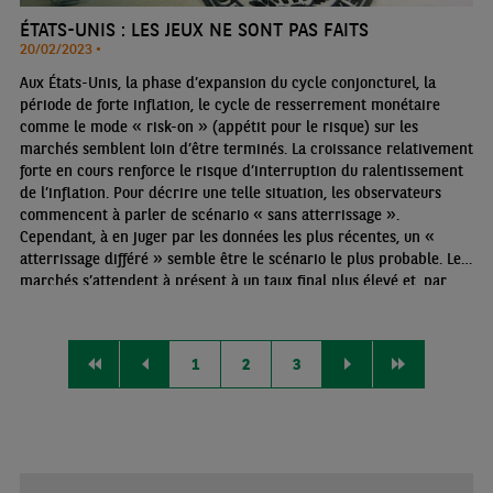
ÉTATS-UNIS : LES JEUX NE SONT PAS FAITS
20/02/2023 •
Aux États-Unis, la phase d’expansion du cycle conjoncturel, la
période de forte inflation, le cycle de resserrement monétaire
comme le mode « risk-on » (appétit pour le risque) sur les
marchés semblent loin d’être terminés. La croissance relativement
forte en cours renforce le risque d’interruption du ralentissement
de l’inflation. Pour décrire une telle situation, les observateurs
commencent à parler de scénario « sans atterrissage ».
Cependant, à en juger par les données les plus récentes, un «
atterrissage différé » semble être le scénario le plus probable. Les
marchés s’attendent à présent à un taux final plus élevé et, par
conséquent, à un allongement de l’horizon de baisse des taux. Plus
le taux final est élevé, plus grande est la probabilité d’un
atterrissage agité.
1
2
3