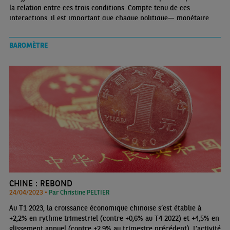
la relation entre ces trois conditions. Compte tenu de ces
interactions, il est important que chaque politique— monétaire,
budgétaire ou orientée vers la stabilité financière — soit menée en
tenant compte de son influence sur les autres objectifs
BAROMÈTRE
CHINE : REBOND
24/04/2023 •
Par Christine PELTIER
Au T1 2023, la croissance économique chinoise s’est établie à
+2,2% en rythme trimestriel (contre +0,6% au T4 2022) et +4,5% en
glissement annuel (contre +2,9% au trimestre précédent). L’activité