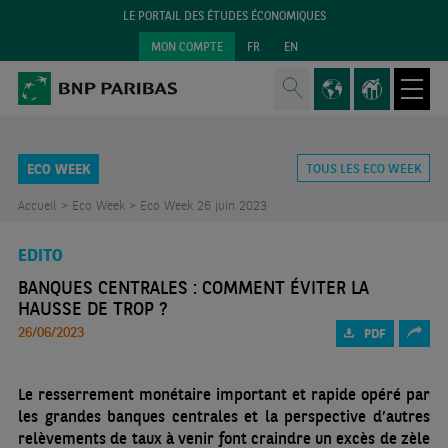
LE PORTAIL DES ÉTUDES ÉCONOMIQUES
MON COMPTE
FR
EN
ECO WEEK
TOUS LES ECO WEEK
Accueil >
Eco Week >
Eco Week 26 juin 2023
EDITO
BANQUES CENTRALES : COMMENT ÉVITER LA
HAUSSE DE TROP ?
26/06/2023
PDF
Le resserrement monétaire important et rapide opéré par
les grandes banques centrales et la perspective d’autres
relèvements de taux à venir font craindre un excès de zèle