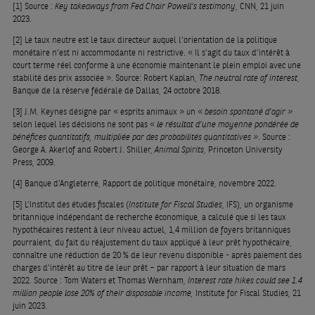
[1]
Source :
Key takeaways from Fed Chair Powell’s testimony
, CNN, 21 juin
2023.
[2]
Le taux neutre est le taux directeur auquel l’orientation de la politique
monétaire n’est ni accommodante ni restrictive. « Il s’agit du taux d’intérêt à
court terme réel conforme à une économie maintenant le plein emploi avec une
stabilité des prix associée ». Source: Robert Kaplan,
The neutral rate of interest
,
Banque de la réserve fédérale de Dallas, 24 octobre 2018.
[3]
J.M. Keynes désigne par « esprits animaux » un «
besoin spontané d’agir »
selon lequel les décisions ne sont pas «
le résultat d’une moyenne pondérée de
bénéfices quantitatifs, multipliée par des probabilités quantitatives »
. Source :
George A. Akerlof and Robert J. Shiller,
Animal Spirits
, Princeton University
Press, 2009.
[4]
Banque d’Angleterre, Rapport de politique monétaire, novembre 2022.
[5]
L’Institut des études fiscales (
Institute for Fiscal Studies
, IFS), un organisme
britannique indépendant de recherche économique, a calculé que si les taux
hypothécaires restent à leur niveau actuel, 1,4 million de foyers britanniques
pourraient, du fait du réajustement du taux appliqué à leur prêt hypothécaire,
connaître une réduction de 20 % de leur revenu disponible - après paiement des
charges d’intérêt au titre de leur prêt – par rapport à leur situation de mars
2022. Source : Tom Waters et Thomas Wernham,
Interest rate hikes could see 1.4
million people lose 20% of their disposable income,
Institute for Fiscal Studies, 21
juin 2023.