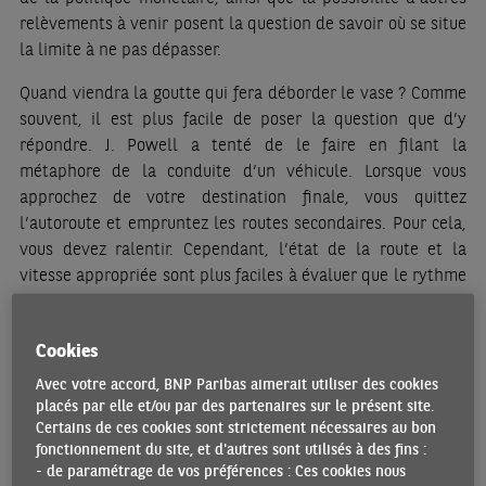
relèvements à venir posent la question de savoir où se situe
la limite à ne pas dépasser.
Quand viendra la goutte qui fera déborder le vase ? Comme
souvent, il est plus facile de poser la question que d’y
répondre. J. Powell a tenté de le faire en filant la
métaphore de la conduite d’un véhicule. Lorsque vous
approchez de votre destination finale, vous quittez
l’autoroute et empruntez les routes secondaires. Pour cela,
vous devez ralentir. Cependant, l’état de la route et la
vitesse appropriée sont plus faciles à évaluer que le rythme
de la désinflation, qui dépend de la rapidité et de
l’importance avec lesquelles les hausses de taux
Cookies
antérieures influencent la demande, l’emploi, les décisions
de fixation des prix, etc.
Avec votre accord, BNP Paribas aimerait utiliser des cookies
placés par elle et/ou par des partenaires sur le présent site.
Il est tout aussi difficile d’évaluer l’ampleur du
Certains de ces cookies sont strictement nécessaires au bon
resserrement monétaire nécessaire – ou, pour reprendre
fonctionnement du site, et d'autres sont utilisés à des fins :
- de paramétrage de vos préférences : Ces cookies nous
l’image de J. Powell, de décider de la vitesse la plus