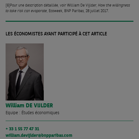
[6]
Pour une description détaillée, voir William De Vijlder,
How the willingness
to take risk can evaporate
, Ecoweek, BNP Paribas, 28 juillet 2017.
LES ÉCONOMISTES AYANT PARTICIPÉ À CET ARTICLE
William
DE VIJLDER
Equipe : Études économiques
+ 33 1 55 77 47 31
william.devijlder@bnpparibas.com