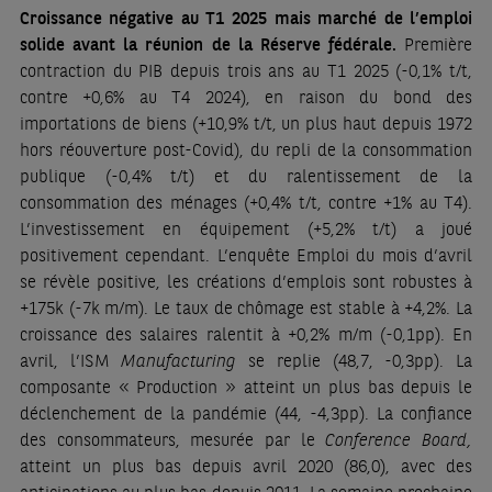
Croissance négative au T1 2025 mais marché de l’emploi
solide avant la réunion de la Réserve fédérale.
Première
contraction du PIB depuis trois ans au T1 2025 (-0,1% t/t,
contre +0,6% au T4 2024), en raison du bond des
importations de biens (+10,9% t/t, un plus haut depuis 1972
hors réouverture post-Covid), du repli de la consommation
publique (-0,4% t/t) et du ralentissement de la
consommation des ménages (+0,4% t/t, contre +1% au T4).
L’investissement en équipement (+5,2% t/t) a joué
positivement cependant. L’enquête Emploi du mois d’avril
se révèle positive, les créations d’emplois sont robustes à
+175k (-7k m/m). Le taux de chômage est stable à +4,2%. La
croissance des salaires ralentit à +0,2% m/m (-0,1pp). En
avril, l’ISM
Manufacturing
se replie (48,7, -0,3pp). La
composante « Production » atteint un plus bas depuis le
déclenchement de la pandémie (44, -4,3pp). La confiance
des consommateurs, mesurée par le
Conference Board,
atteint un plus bas depuis avril 2020 (86,0), avec des