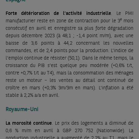
Forte détérioration de l’activité industrielle
. Le PMI
e
manufacturier reste en zone de contraction pour le 3
mois
consécutif en avril et enregistre sa plus forte dégradation
depuis décembre 2023 (à 48,1 ; -1,4 point m/m), avec une
baisse de 3,6 points à 44,2 concernant les nouvelles
commandes, et de 2,4 points pour la production. L’indice de
l’emploi continue de résister (50,1). Dans le même temps, la
croissance du PIB s’est quelque peu modérée (+0,6% t/t,
contre +0,7% t/t au T4), mais la consommation des ménages
reste un moteur – les ventes au détail ont continué de
croître en mars (+0,3% 3m/3m en mars). L’inflation a été
stable à 2,2% a/a en avril.
Royaume-Uni
La morosité continue
. Le prix des logements a diminué de
0,6 % m/m en avril à GBP 270 752 (Nationwide). La
production industrielle a augmenté de 2,2% au T1, mais le