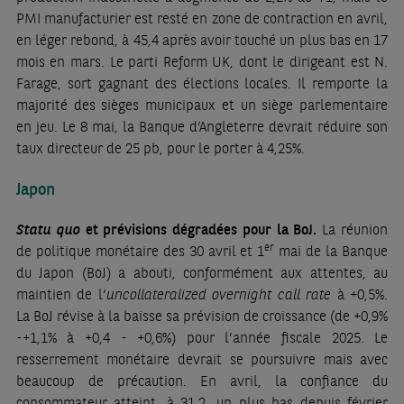
PMI manufacturier est resté en zone de contraction en avril,
en léger rebond, à 45,4 après avoir touché un plus bas en 17
mois en mars. Le parti Reform UK, dont le dirigeant est N.
Farage, sort gagnant des élections locales. Il remporte la
majorité des sièges municipaux et un siège parlementaire
en jeu. Le 8 mai, la Banque d’Angleterre devrait réduire son
taux directeur de 25 pb, pour le porter à 4,25%.
Japon
Statu quo
et prévisions dégradées pour la BoJ.
La réunion
er
de politique monétaire des 30 avril et 1
mai de la Banque
du Japon (BoJ) a abouti, conformément aux attentes, au
maintien de l’
uncollateralized overnight call rate
à +0,5%.
La BoJ révise à la baisse sa prévision de croissance (de +0,9%
-+1,1% à +0,4 - +0,6%) pour l’année fiscale 2025. Le
resserrement monétaire devrait se poursuivre mais avec
beaucoup de précaution. En avril, la confiance du
consommateur atteint, à 31,2, un plus bas depuis février