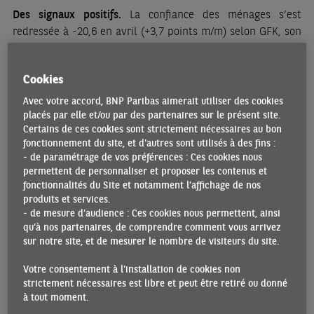
Des signaux positifs.
La confiance des ménages s’est
redressée à -20,6 en avril (+3,7 points m/m) selon GFK, son
plus haut niveau depuis novembre dernier, soutenue par la
hausse de la volonté d’achat et des attentes en matière de
Cookies
revenus et de conjoncture, tandis que la propension à
épargner a reculé. La croissance est ressortie à +0,2 % t/t au
Avec votre accord, BNP Paribas aimerait utiliser des cookies
T1 2025 (chiffres préliminaires) après -0,2 % t/t au T4 2024.
placés par elle et/ou par des partenaires sur le présent site.
Certains de ces cookies sont strictement nécessaires au bon
L’inflation est tombée à 2,1 % en avril (2,3% en mars), grâce
fonctionnement du site, et d'autres sont utilisés à des fins :
à la modération des prix des biens et des produits
- de paramétrage de vos préférences : Ces cookies nous
alimentaires et au repli des prix de l’énergie. L’inflation des
permettent de personnaliser et proposer les contenus et
services a progressé, portant l’inflation sous-jacente de 2,6
fonctionnalités du Site et notamment l’affichage de nos
% à 2,9.
produits et services.
- de mesure d’audience : Ces cookies nous permettent, ainsi
qu'à nos partenaires, de comprendre comment vous arrivez
France
sur notre site, et de mesurer le nombre de visiteurs du site.
er
Croissance atone.
La croissance a atteint 0,1% au 1
Votre consentement à l'installation de cookies non
trimestre, pénalisée par la stagnation de la consommation
strictement nécessaires est libre et peut être retiré ou donné
des ménages, le recul des exportations (-0,7% t/t) et celui
à tout moment.
de l’investissement (-0,2% t/t), et la faible progression de la