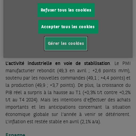
consommation publique (+0,1% t/t). L’inflation a ralenti en
Refuser tous les cookies
avril à 0,8% a/a (contre 0,9% en mars), selon l’indice
harmonisé, en raison de la nette baisse des prix de
Accepter tous les cookies
l’énergie (-1,7% m/m). Les prix à la production dans
l’industrie ont diminué de 1,1% m/m en mars (-0,3% a/a).
Gérer les cookies
Italie
L’activité industrielle en voie de stabilisation
. Le PMI
manufacturier rebondit (49,3 en avril ; +2,6 points m/m),
soutenu par les nouvelles commandes (49,1 ; +4,4 points) et
la production (49,9 ; +3,7 points). De plus, la croissance du
PIB réel a surpris à la hausse au T1 (+0,3% t/t contre +0,2%
t/t au T4 2024). Mais les intentions d’effectuer des achats
importants et les anticipations concernant la situation
économique globale sur l’année à venir se détériorent.
L’inflation est restée stable en avril (2,1% a/a).
Espagne