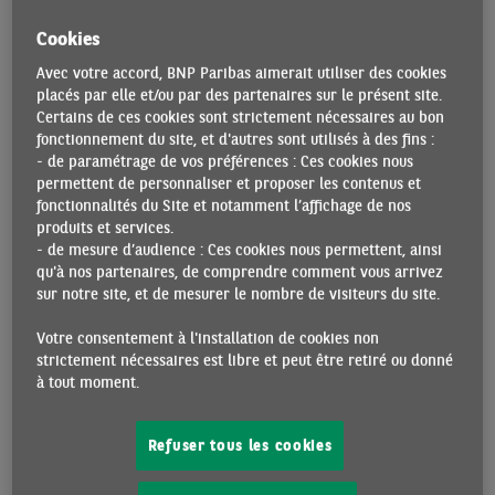
coalition à trois partis, avec le SPD et les Verts, pourrait
Cookies
s’avérer nécessaire), et donc à la rapidité avec laquelle le
prochain gouvernement pourra agir.
Avec votre accord, BNP Paribas aimerait utiliser des cookies
placés par elle et/ou par des partenaires sur le présent site.
Les
deux dynamiques défavorables qui affectent la
Certains de ces cookies sont strictement nécessaires au bon
confiance des ménages
(-22,4 en février selon l’indice GFK)
fonctionnement du site, et d'autres sont utilisés à des fins :
- de paramétrage de vos préférences : Ces cookies nous
devront notamment être inversées : 1/ La remontée du
permettent de personnaliser et proposer les contenus et
chômage, pour le moment modérée (à 3,4% en déc. 2024
fonctionnalités du Site et notamment l’affichage de nos
contre un plus bas de 2,9% mi-2023), qui devrait se
produits et services.
poursuivre ; 2/ un surcroît d’inflation au regard du reste de
- de mesure d’audience : Ces cookies nous permettent, ainsi
la zone euro (2,8% a/a en janvier en Allemagne contre
qu'à nos partenaires, de comprendre comment vous arrivez
sur notre site, et de mesurer le nombre de visiteurs du site.
seulement 1,8% en France et 1,7% en Italie selon l’indice
harmonisé), notamment lié à une hausse plus prononcée
Votre consentement à l'installation de cookies non
des prix de l’énergie (vs. 2021) et des salaires.
strictement nécessaires est libre et peut être retiré ou donné
à tout moment.
La deuxième incertitude tient au commerce extérieur. Ce
dernier ne soutient plus la croissance allemande depuis
près de 5 ans.
Les exportations de biens et services,
Refuser tous les cookies
voisines au T3 2024 de leur niveau de 5 ans auparavant,