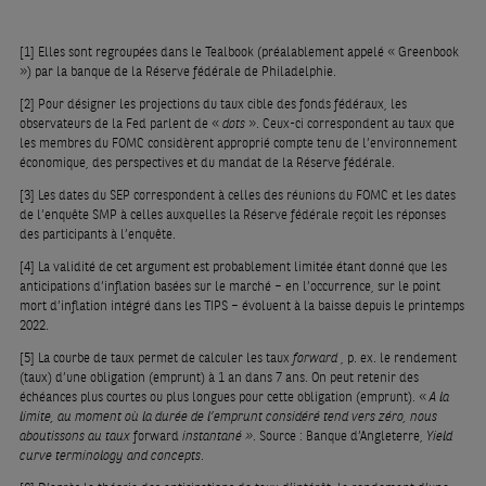
[1]
Elles sont regroupées dans le Tealbook (préalablement appelé « Greenbook
») par la banque de la Réserve fédérale de Philadelphie.
[2]
Pour désigner les projections du taux cible des fonds fédéraux, les
observateurs de la Fed parlent de «
dots
». Ceux-ci correspondent au taux que
les membres du FOMC considèrent approprié compte tenu de l’environnement
économique, des perspectives et du mandat de la Réserve fédérale.
[3]
Les dates du SEP correspondent à celles des réunions du FOMC et les dates
de l’enquête SMP à celles auxquelles la Réserve fédérale reçoit les réponses
des participants à l’enquête.
[4]
La validité de cet argument est probablement limitée étant donné que les
anticipations d’inflation basées sur le marché – en l’occurrence, sur le point
mort d’inflation intégré dans les TIPS – évoluent à la baisse depuis le printemps
2022.
[5]
La courbe de taux permet de calculer les taux
forward
, p. ex. le rendement
(taux) d’une obligation (emprunt) à 1 an dans 7 ans. On peut retenir des
échéances plus courtes ou plus longues pour cette obligation (emprunt). «
A la
limite, au moment où la durée de l’emprunt considéré tend vers zéro, nous
aboutissons au taux
forward
instantané »
. Source : Banque d’Angleterre,
Yield
curve terminology and concepts
.