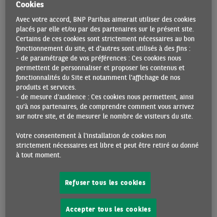
Cookies
que cinq ans plus tard
[1]
. Elle publie, par ailleurs, quatre
Avec votre accord, BNP Paribas aimerait utiliser des cookies
fois par an les projections des membres du FOMC – un
placés par elle et/ou par des partenaires sur le présent site.
document intitulé « Synthèse des projections économiques
Certains de ces cookies sont strictement nécessaires au bon
» (
Summary of Economic Projections
, SEP) - sur la
fonctionnement du site, et d'autres sont utilisés à des fins :
croissance du PIB, l’inflation, le taux de chômage et le taux
- de paramétrage de vos préférences : Ces cookies nous
permettent de personnaliser et proposer les contenus et
des
Fed funds
. Ces projections sont des prévisions «
fonctionnalités du Site et notamment l’affichage de nos
conditionnelles »
puisqu’elles se fondent sur des
produits et services.
hypothèses de trajectoire de la politique monétaire
[2]
.
- de mesure d’audience : Ces cookies nous permettent, ainsi
qu'à nos partenaires, de comprendre comment vous arrivez
La Réserve fédérale fait partie des quelques banques
sur notre site, et de mesurer le nombre de visiteurs du site.
centrales qui publient leurs projections de taux d’intérêt.
Ces projections peuvent être très utiles lorsque
Votre consentement à l'installation de cookies non
strictement nécessaires est libre et peut être retiré ou donné
l’environnement connaît une évolution rapide, comme ce
à tout moment.
fut le cas au cours des deux dernières années avec la
remontée significative et durable de l’inflation, qui a obligé
les banques centrales à prendre des mesures énergiques.
Refuser tous les cookies
Dans un tel contexte, les projections de taux d’intérêt
publiées par la banque centrale peuvent servir d’élément
Accepter tous les cookies
de référence et ainsi aider les investisseurs et les agents