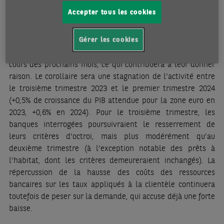
alimentaires. En revanche, l’inflation sous-jacente n’a
Accepter tous les cookies
quasiment pas reflué (+5,5%) de son niveau record de mars
(+5,7%), même si, d’après les économistes de la BCE, elle
aurait atteint son pic
[1]
. Le freinage prononcé du crédit
Gérer les cookies
bancaire devrait en effet continuer de produire ses effets au
cours des prochains mois, ce qui contribuera à leur donner
raison. Le corollaire sera une stagnation de l’activité entre
le troisième trimestre 2023 et le premier trimestre 2024
(+0,5% de croissance du PIB attendue pour la zone euro en
2023, +0,6% en 2024). Pour le troisième trimestre, les
banques interrogées poursuivraient le resserrement de
leurs critères d’octroi, mais plus modérément qu’au
deuxième trimestre (à l’exception notable des prêts à
l’habitat, dont les critères demeureraient inchangés). La
répercussion de la hausse des coûts des ressources
bancaires sur les taux appliqués à la clientèle continuera
toutefois de peser sur la demande, qui accuse déjà une forte
baisse.