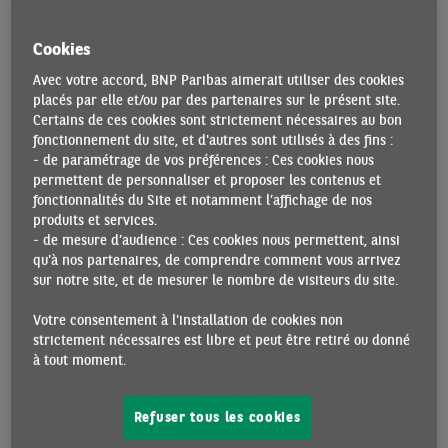
sociétés non financières restait, en juin 2023, très supérieur
à celui des prêts aux ménages (+1,7% contre +4,6% en mai
Cookies
2022, point récent le plus élevé). Les banques interrogées
par la BCE, dans le cadre de sa
Bank Lending Survey,
entre
Avec votre accord, BNP Paribas aimerait utiliser des cookies
placés par elle et/ou par des partenaires sur le présent site.
le 19 juin et le 4 juillet 2023 font état d’une poursuite du
Certains de ces cookies sont strictement nécessaires au bon
durcissement des critères d’octroi des prêts aux entreprises
fonctionnement du site, et d'autres sont utilisés à des fins :
au deuxième trimestre 2023, quoique à un rythme moins
- de paramétrage de vos préférences : Ces cookies nous
prononcé qu’au premier. Les risques associés aux
permettent de personnaliser et proposer les contenus et
perspectives économiques et à la situation individuelle des
fonctionnalités du Site et notamment l’affichage de nos
produits et services.
entreprises ont constitué les principaux motifs de
- de mesure d’audience : Ces cookies nous permettent, ainsi
resserrement. Les banques ont également indiqué avoir
qu'à nos partenaires, de comprendre comment vous arrivez
durci les critères d’octroi des crédits aux ménages, plus
sur notre site, et de mesurer le nombre de visiteurs du site.
fortement qu’au deuxième trimestre pour les crédits à la
consommation, plus modestement pour les prêts à
Votre consentement à l'installation de cookies non
strictement nécessaires est libre et peut être retiré ou donné
l’habitat.
à tout moment.
Pour l’heure, le recul de l’inflation dans la zone euro (+5,3%
en juillet 2023, le plus faible niveau depuis janvier 2022) est
Refuser tous les cookies
exclusivement imputable à la baisse des prix de l’énergie et