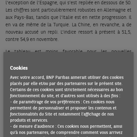
l’exception de l’Espagne, qui s’est repliée en dessous de 50.
Les chiffres sont particulièrement robustes en Allemagne et
aux Pays-Bas, tandis que l’Italie est en nette progression. Il
en va de même de la Turquie. La Chine, en revanche, a de
nouveau accusé un repli. L’indice ressort à présent à 51,5,
contre 54,9 en novembre.
Le tableau est moins favorable pour les nouvelles
commandes à l’exportation. L’indice s’est de nouveau inscrit
en retrait au niveau mondial et il s’est sensiblement
Cookies
amélioré aux États-Unis. En Chine, cependant, il a reculé
Avec votre accord, BNP Paribas aimerait utiliser des cookies
bien en deçà de la barre de 50. Il s’est également replié au
placés par elle et/ou par des partenaires sur le présent site.
Vietnam, mais moins qu’en Chine. La plus forte baisse a été
Certains de ces cookies sont strictement nécessaires au bon
enregistrée en Russie. En Europe, les données pour
fonctionnement du site, et d'autres sont utilisés à des fins :
- de paramétrage de vos préférences : Ces cookies nous
l’Allemagne, l’Espagne et l’Italie sont particulièrement
permettent de personnaliser et proposer les contenus et
robustes. Au Royaume-Uni, l’indice dégringole, passant de
fonctionnalités du Site et notamment l’affichage de nos
55,6 à 48,4.
produits et services.
- de mesure d’audience : Ces cookies nous permettent, ainsi
Comme le montre la composante emploi du PMI
qu'à nos partenaires, de comprendre comment vous arrivez