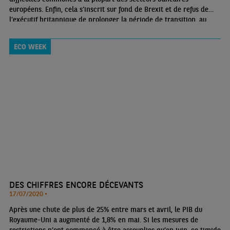
européens. Enfin, cela s’inscrit sur fond de Brexit et de refus de
l’exécutif britannique de prolonger la période de transition, au
motif que cela accentuerait l’incertitude pesant sur les entreprises
et pourrait réduire la souplesse dont il a besoin pour répondre à
ECO WEEK
cette crise.
DES CHIFFRES ENCORE DÉCEVANTS
17/07/2020 •
Après une chute de plus de 25% entre mars et avril, le PIB du
Royaume-Uni a augmenté de 1,8% en mai. Si les mesures de