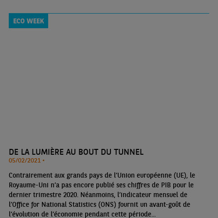
montre le Trésor à ramener les finances publiques sous contrôle
pourrait être contre-productif s’il provoquait un étouffement de la
ECO WEEK
reprise économique
DE LA LUMIÈRE AU BOUT DU TUNNEL
05/02/2021 •
Contrairement aux grands pays de l’Union européenne (UE), le
Royaume-Uni n’a pas encore publié ses chiffres de PIB pour le
dernier trimestre 2020. Néanmoins, l’indicateur mensuel de
l’Office for National Statistics (ONS) fournit un avant-goût de
l’évolution de l’économie pendant cette période...