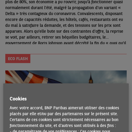
plus de 80%, son économie a pu rouvrir, jusqu’à fonctionner quasi
normalement durant l’été, malgré la propagation d’un variant «
Delta » très contagieux du coronavirus. Convalescents, disposant
encore de capacités réduites, les hôtels, cafés, restaurants ont eu
du mal à satisfaire la demande, et des tensions sur les prix sont
apparues. Alors qu’elle bute sur des contraintes d’offre, la reprise
se voit, par ailleurs, retirer ses béquilles budgétaires, le
gouvernement de Boris Johnson ayant décrété la fin du « quoi qu’il
en coûte ». Euphorique, le climat des affaires britannique va par
conséquent s’assagir quelque peu.
ECO FLASH
Cookies
Avec votre accord, BNP Paribas aimerait utiliser des cookies
placés par elle et/ou par des partenaires sur le présent site.
Certains de ces cookies sont strictement nécessaires au bon
fonctionnement du site, et d'autres sont utilisés à des fins :
- de paramétrage de vos préférences : Ces cookies nous