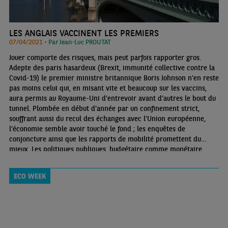
LES ANGLAIS VACCINENT LES PREMIERS
07/04/2021 •
Par Jean-Luc PROUTAT
Jouer comporte des risques, mais peut parfois rapporter gros.
Adepte des paris hasardeux (Brexit, immunité collective contre la
Covid-19) le premier ministre britannique Boris Johnson n’en reste
pas moins celui qui, en misant vite et beaucoup sur les vaccins,
aura permis au Royaume-Uni d’entrevoir avant d’autres le bout du
tunnel. Plombée en début d’année par un confinement strict,
souffrant aussi du recul des échanges avec l’Union européenne,
l’économie semble avoir touché le fond ; les enquêtes de
conjoncture ainsi que les rapports de mobilité promettent du
mieux. Les politiques publiques, budgétaire comme monétaire,
soutiendront quant à elles la reprise avant de songer à s’attaquer
aux déficits, un premier tour de vis étant prévu pour 2023.
ECO WEEK