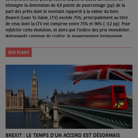
témoigne la diminution de 4,0 points de pourcentage (pp) de la
part des prêts dont le montant rapporté à la valeur du bien
financé (Loan To Value, LTV) excède 75%, principalement au titre
de ceux dont la LTV est comprise entre 75% et 90% (-3,2 pp). Pour
infléchir cette évolution, et alors que l’indice des prix immobiliers
Nationwide continue de croître, le gouvernement britannique
entend favoriser l’accession à la propriété en encourageant les
prêts dont la LTV pourrait s’élever jusqu’à 95%
ECO FLASH
BREXIT : LE TEMPS D’UN ACCORD EST DÉSORMAIS