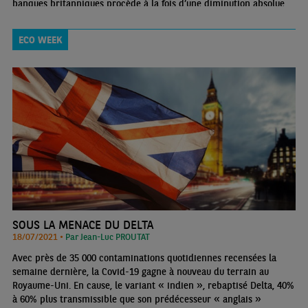
banques britanniques procède à la fois d’une diminution absolue
de leurs fonds propres Tier 1 (-12,6% entre 2013 et 2020) mais
également d’une augmentation de ceux des autres grandes
ECO WEEK
banques de la zone euro (+29,6%)
SOUS LA MENACE DU DELTA
18/07/2021 •
Par Jean-Luc PROUTAT
Avec près de 35 000 contaminations quotidiennes recensées la
semaine dernière, la Covid-19 gagne à nouveau du terrain au
Royaume-Uni. En cause, le variant « indien », rebaptisé Delta, 40%
à 60% plus transmissible que son prédécesseur « anglais »