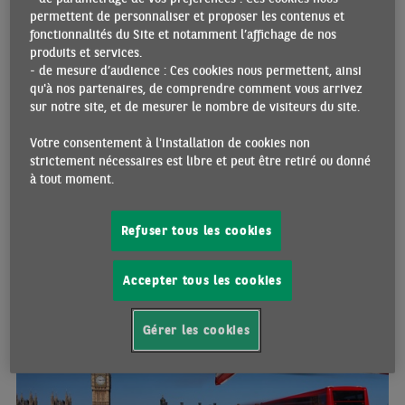
"TAXES ARE COMING" : LE POINT SUR LA CONJONCTURE
permettent de personnaliser et proposer les contenus et
BRITANNIQUE À L’AUTOMNE 2021
fonctionnalités du Site et notamment l’affichage de nos
21/09/2021 •
Par Jean-Luc PROUTAT
produits et services.
- de mesure d’audience : Ces cookies nous permettent, ainsi
Après avoir payé un très lourd tribut à l’épidémie de Covid-19, le
qu'à nos partenaires, de comprendre comment vous arrivez
Royaume-Uni se remet sur pied. Forte d’une population adulte
sur notre site, et de mesurer le nombre de visiteurs du site.
vaccinée à plus de 80%, son économie a pu rouvrir, jusqu’à
fonctionner quasi normalement durant l’été, malgré la propagation
Votre consentement à l'installation de cookies non
d’un variant « Delta » très contagieux du coronavirus. Alors qu’elle
strictement nécessaires est libre et peut être retiré ou donné
bute sur des contraintes d’offre, la reprise se voit, par ailleurs,
à tout moment.
retirer ses béquilles budgétaires, le gouvernement de Boris
Johnson ayant décrété la fin du « quoi qu’il en coûte ». Euphorique,
la conjoncture devrait s’assagir quelque peu d’ici à la fin de
Refuser tous les cookies
l’année.
Accepter tous les cookies
ECO WEEK
Gérer les cookies