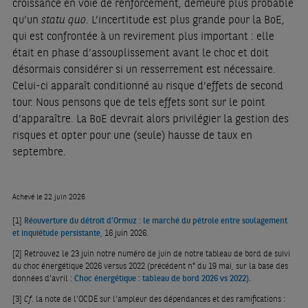
croissance en voie de renforcement, demeure plus probable
qu’un
statu quo
. L’incertitude est plus grande pour la BoE,
qui est confrontée à un revirement plus important : elle
était en phase d’assouplissement avant le choc et doit
désormais considérer si un resserrement est nécessaire.
Celui-ci apparaît conditionné au risque d’effets de second
tour. Nous pensons que de tels effets sont sur le point
d’apparaître. La BoE devrait alors privilégier la gestion des
risques et opter pour une (seule) hausse de taux en
septembre.
Achevé le 22 juin 2026
[1]
Réouverture du détroit d’Ormuz : le marché du pétrole entre soulagement
et inquiétude persistante
, 16 juin 2026.
[2]
Retrouvez le 23 juin notre numéro de juin de notre tableau de bord de suivi
du choc énergétique 2026 versus 2022 (précédent n° du 19 mai, sur la base des
données d’avril :
Choc énergétique : tableau de bord 2026 vs 2022
).
[3]
Cf
. la note de l’OCDE sur l’ampleur des dépendances et des ramifications :