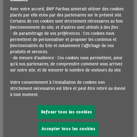
Avec votre accord, BNP Paribas aimerait utiliser des cookies
placés par elle et/ou par des partenaires sur le présent site.
Certains de ces cookies sont strictement nécessaires au bon
fonctionnement du site, et d'autres sont utilisés à des fins :
- de paramétrage de vos préférences : Ces cookies nous
permettent de personnaliser et proposer les contenus et
fonctionnalités du Site et notamment l’affichage de nos
produits et services.
- de mesure d’audience : Ces cookies nous permettent, ainsi
qu'à nos partenaires, de comprendre comment vous arrivez
Sources : Bloomberg (22/06/2026), BNP Paribas
sur notre site, et de mesurer le nombre de visiteurs du site.
Le net reflux des prix du pétrole constitue une
Votre consentement à l'installation de cookies non
bonne nouvelle, mais le retour à la normale du
strictement nécessaires est libre et peut être retiré ou donné
marché est encore lointain
à tout moment.
La probabilité d’une réouverture du détroit d’Ormuz s’est
Refuser tous les cookies
fortement accrue mais la perspective reste fragile. Et cette
réouverture ne pourra pas être immédiate du fait de
Accepter tous les cookies
nombreuses contraintes techniques et logistiques. De plus,