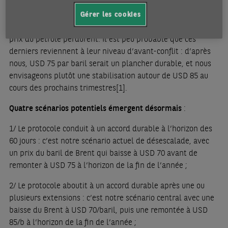
les prix du baril restent soumis à un marché mondial du
pétrole à l’équilibre précaire. Le risque existe donc que la
Gérer les cookies
normalisation prenne du temps et que les tensions sur les
prix du pétrole perdurent. Il est peu probable que ces
derniers reviennent à leur niveau d’avant-conflit : d’après
nous, USD 75 par baril serait un plancher durable, et nous
envisageons plutôt une stabilisation autour de USD 85 au
cours des prochains trimestres
[1]
.
Quatre scénarios potentiels émergent désormais
:
1/ Le protocole conduit à un accord durable à l’horizon des
60 jours : c’est notre scénario actuel de désescalade, avec
un prix du baril de Brent qui baisse à USD 70 avant de
remonter à USD 75 à l’horizon de la fin de l’année ;
2/ Le protocole aboutit à un accord durable après une ou
plusieurs extensions : c’est notre scénario central avec une
baisse du Brent à USD 70/baril, puis une remontée à USD
85/b à l’horizon de la fin de l’année ;