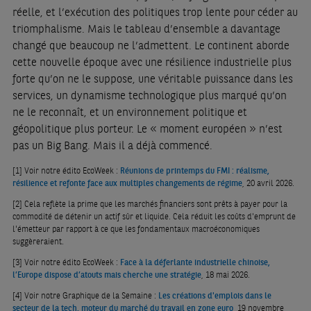
réelle, et l’exécution des politiques trop lente pour céder au
triomphalisme. Mais le tableau d’ensemble a davantage
changé que beaucoup ne l’admettent. Le continent aborde
cette nouvelle époque avec une résilience industrielle plus
forte qu’on ne le suppose, une véritable puissance dans les
services, un dynamisme technologique plus marqué qu’on
ne le reconnaît, et un environnement politique et
géopolitique plus porteur. Le « moment européen » n’est
pas un Big Bang. Mais il a déjà commencé.
[1]
Voir notre édito EcoWeek :
Réunions de printemps du FMI : réalisme,
résilience et refonte face aux multiples changements de régime
, 20 avril 2026.
[2]
Cela reflète la prime que les marchés financiers sont prêts à payer pour la
commodité de détenir un actif sûr et liquide. Cela réduit les coûts d'emprunt de
l'émetteur par rapport à ce que les fondamentaux macroéconomiques
suggèreraient.
[3]
Voir notre édito EcoWeek :
Face à la déferlante industrielle chinoise,
l’Europe dispose d’atouts mais cherche une stratégie
, 18 mai 2026.
[4]
Voir notre Graphique de la Semaine :
Les créations d'emplois dans le
secteur de la tech, moteur du marché du travail en zone euro
, 19 novembre