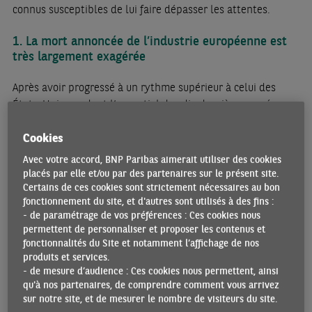
connus susceptibles de lui faire dépasser les attentes.
1. La mort annoncée de l’industrie européenne est
très largement exagérée
Après avoir progressé à un rythme supérieur à celui des
États-Unis pendant l’essentiel des dix dernières années,
l’industrie européenne a subi de plein fouet le choc
Cookies
énergétique de 2022, qui l’a frappée deux fois plus
durement que l’économie américaine (en termes de
Avec votre accord, BNP Paribas aimerait utiliser des cookies
dépenses énergétiques rapportées au PIB). En zone euro, la
placés par elle et/ou par des partenaires sur le présent site.
production industrielle a chuté de près de 6% entre son
Certains de ces cookies sont strictement nécessaires au bon
fonctionnement du site, et d'autres sont utilisés à des fins :
point haut et son point bas. Mais depuis le début de l’année
- de paramétrage de vos préférences : Ces cookies nous
2025, elle rebondit au-dessus de son niveau d’avant-Covid.
permettent de personnaliser et proposer les contenus et
fonctionnalités du Site et notamment l’affichage de nos
L’Europe demeure exportatrice nette de biens industriels,
produits et services.
même si elle enregistre désormais un déficit vis-à-vis de la
- de mesure d’audience : Ces cookies nous permettent, ainsi
Chine. Y compris face à Pékin, elle conserve des avantages
qu'à nos partenaires, de comprendre comment vous arrivez
compétitifs dans l’aéronautique, la pharmacie et plusieurs
sur notre site, et de mesurer le nombre de visiteurs du site.