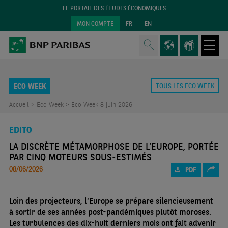
LE PORTAIL DES ÉTUDES ÉCONOMIQUES
MON COMPTE
FR
EN
ECO WEEK
TOUS LES ECO WEEK
Accueil >
Eco Week >
Eco Week 8 juin 2026
EDITO
LA DISCRÈTE MÉTAMORPHOSE DE L’EUROPE, PORTÉE
PAR CINQ MOTEURS SOUS-ESTIMÉS
08/06/2026
PDF
Loin des projecteurs, l’Europe se prépare silencieusement
à sortir de ses années post-pandémiques plutôt moroses.
Les turbulences des dix-huit derniers mois ont fait advenir