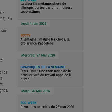
La discrète métamorphose de
l’Europe, portée par cinq moteurs
sous-estimés
 de
24). En
Jeudi 4 Juin 2026
 sur
ECOTV
Allemagne : malgré les chocs, la
croissance s’accélère
Mercredi 27 Mai 2026
té,
GRAPHIQUES DE LA SEMAINE
États-Unis : Une croissance de la
, les
productivité du travail appelée à
ts
durer
nt
gne),
Mardi 26 Mai 2026
ECO WEEK
Revue des marchés du 26 mai 2026