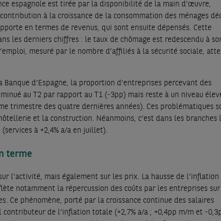
nce espagnole est tirée par la disponibilité de la main d’œuvre,
contribution à la croissance de la consommation des ménages dé
pporte en termes de revenus, qui sont ensuite dépensés. Cette
ns les derniers chiffres : le taux de chômage est redescendu à so
’emploi, mesuré par le nombre d’affiliés à la sécurité sociale, atte
 la Banque d’Espagne, la proportion d’entreprises percevant des
minué au T2 par rapport au T1 (-3pp) mais reste à un niveau élev
e trimestre des quatre dernières années). Ces problématiques s
hôtellerie et la construction. Néanmoins, c’est dans les branches 
(services à +2,4% a/a en juillet).
en terme
r l’activité, mais également sur les prix. La hausse de l’inflation
eflète notamment la répercussion des coûts par les entreprises sur
es. Ce phénomène, porté par la croissance continue des salaires
l contributeur de l’inflation totale (+2,7% a/a ; +0,4pp m/m et -0,3