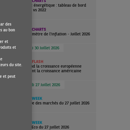
aire et
ECO CHARTS
Choc énergétique : tableau de bord
moins
2026 vs 2022
us long
par des
ECO CHARTS
es au bon
Baromètre de l'inflation - Juillet 2026
er et
oduits et
Jeudi 30 Juillet 2026
LLE)
de
ECO FLASH
urs du site.
Quand la croissance européenne
rejoint la croissance américaine
e et peut
Lundi 27 Juillet 2026
ECO WEEK
Revue des marchés du 27 juillet 2026
ECO WEEK
ActuEco du 27 juillet 2026