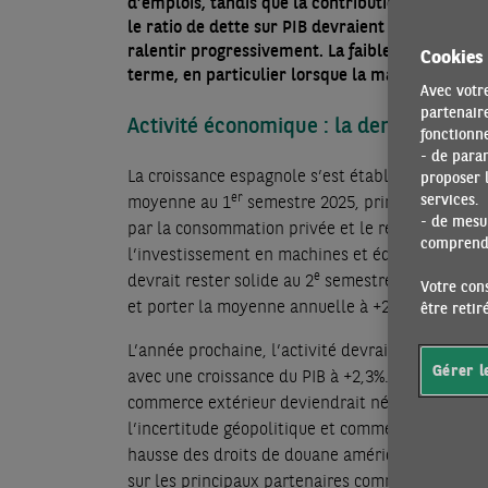
d’emplois, tandis que la contribution du commer
le ratio de dette sur PIB devraient toujours bén
ralentir progressivement. La faiblesse de la prod
Cookies
terme, en particulier lorsque la main d’œuvre 
Avec votre
partenaire
Activité économique : la demande inté
fonctionne
- de para
La croissance espagnole s’est établie à +0,7% t/t
proposer l
er
services.
moyenne au 1
semestre 2025, principalement 
- de mesur
par la consommation privée et le rebond de
comprendr
l’investissement en machines et équipement. El
e
devrait rester solide au 2
semestre (+0,6% en m
Votre cons
et porter la moyenne annuelle à +2,7% en 2025.
être reti
L’année prochaine, l’activité devrait légèrement 
Gérer l
avec une croissance du PIB à +2,3%. La contribut
commerce extérieur deviendrait négative : d’un 
l’incertitude géopolitique et commerciale, induit
hausse des droits de douane américains et ses 
sur les principaux partenaires commerciaux eur