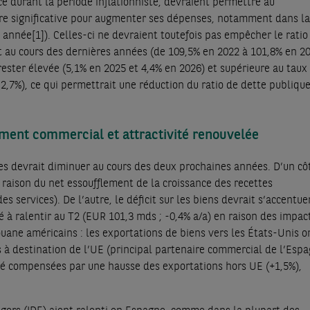
e durant la période inflationniste, devraient permettre au
 significative pour augmenter ses dépenses, notamment dans la
e année
[1]
). Celles-ci ne devraient toutefois pas empêcher le ratio
t au cours des dernières années (de 109,5% en 2022 à 101,8% en 20
rester élevée (5,1% en 2025 et 4,4% en 2026) et supérieure au taux
 2,7%), ce qui permettrait une réduction du ratio de dette publique
ment commercial et attractivité renouvelée
ces devrait diminuer au cours des deux prochaines années. D’un cô
n raison du net essoufflement de la croissance des recettes
s services). De l’autre, le déficit sur les biens devrait s’accentuer
 à ralentir au T2 (EUR 101,3 mds ; -0,4% a/a) en raison des impac
ouane américains : les exportations de biens vers les États-Unis o
 à destination de l’UE (principal partenaire commercial de l’Espa
 été compensées par une hausse des exportations hors UE (+1,5%),