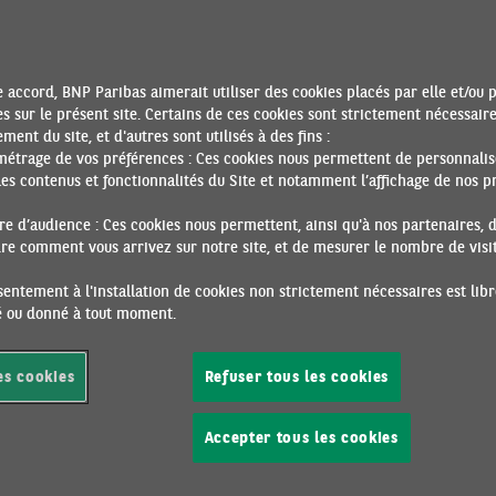
ce extérieur deviendrait légèrement négative. Le déficit budgét
éficier d’une croissance nominale significative, qui devrait néan
uctivité pourrait toutefois freiner la croissance potentielle à pl
disponible commencera à se raréfier.
 accord, BNP Paribas aimerait utiliser des cookies placés par elle et/ou 
s sur le présent site. Certains de ces cookies sont strictement nécessair
rieure, principal moteur de la croissance
ment du site, et d'autres sont utilisés à des fins :
métrage de vos préférences : Ces cookies nous permettent de personnalis
 en
es contenus et fonctionnalités du Site et notamment l’affichage de nos pr
CROISSANCE ET INFLATION (MOYENNE ANNUE
portée
e d’audience : Ces cookies nous permettent, ainsi qu'à nos partenaires, 
e comment vous arrivez sur notre site, et de mesurer le nombre de visite
le
oyenne)
entement à l'installation de cookies non strictement nécessaires est libr
ré ou donné à tout moment.
ralentir
es cookies
Refuser tous les cookies
ion du
côté,
e par la
Accepter tous les cookies
impacts
opéens