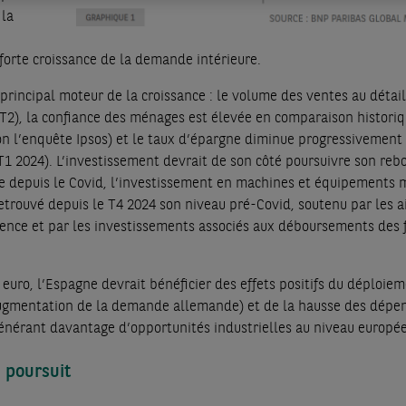
 la
forte croissance de la demande intérieure.
rincipal moteur de la croissance : le volume des ventes au détail
 T2), la confiance des ménages est élevée en comparaison histori
n l’enquête Ipsos) et le taux d’épargne diminue progressivement
T1 2024). L’investissement devrait de son côté poursuivre son reb
nte depuis le Covid, l’investissement en machines et équipements
etrouvé depuis le T4 2024 son niveau pré-Covid, soutenu par les a
lence et par les investissements associés aux déboursements des 
e euro, l’Espagne devrait bénéficier des effets positifs du déploie
augmentation de la demande allemande) et de la hausse des dépe
énérant davantage d’opportunités industrielles au niveau europée
 poursuit