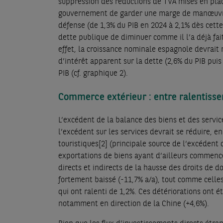
suppression des réductions de TVA mises en plac
gouvernement de garder une marge de manœuvre
défense (de 1,3% du PIB en 2024 à 2,1% dès cett
dette publique de diminuer comme il l’a déjà fai
effet, la croissance nominale espagnole devrait 
d’intérêt apparent sur la dette (2,6% du PIB puis
PIB (cf. graphique 2).
Commerce extérieur : entre ralentisse
L’excédent de la balance des biens et des servi
l’excédent sur les services devrait se réduire, e
touristiques
[2]
(principale source de l’excédent de
exportations de biens ayant d’ailleurs commencé
directs et indirects de la hausse des droits de d
fortement baissé (-11,7% a/a), tout comme celles
qui ont ralenti de 1,2%. Ces détériorations ont
notamment en direction de la Chine (+4,6%).