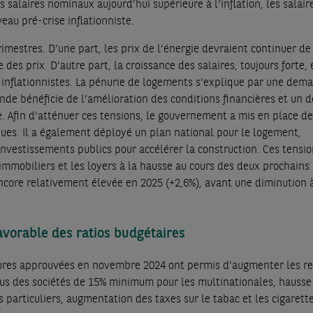
 salaires nominaux aujourd’hui supérieure à l’inflation, les salair
veau pré-crise inflationniste.
imestres. D’une part, les prix de l’énergie devraient continuer de
 des prix. D’autre part, la croissance des salaires, toujours forte, 
 inflationnistes. La pénurie de logements s’explique par une dem
nde bénéficie de l’amélioration des conditions financières et un dé
re. Afin d’atténuer ces tensions, le gouvernement a mis en place d
ques. Il a également déployé un plan national pour le logement,
estissements publics pour accélérer la construction. Ces tensio
 immobiliers et les loyers à la hausse au cours des deux prochains
encore relativement élevée en 2025 (+2,6%), avant une diminution 
vorable des ratios budgétaires
ures approuvées en novembre 2024 ont permis d’augmenter les re
nus des sociétés de 15% minimum pour les multinationales, hausse
 particuliers, augmentation des taxes sur le tabac et les cigarett