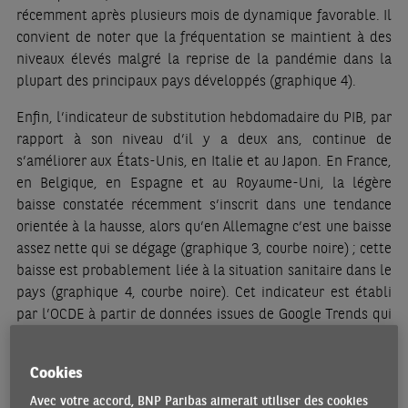
récemment après plusieurs mois de dynamique favorable. Il
convient de noter que la fréquentation se maintient à des
niveaux élevés malgré la reprise de la pandémie dans la
plupart des principaux pays développés (graphique 4).
Enfin, l’indicateur de substitution hebdomadaire du PIB, par
rapport à son niveau d’il y a deux ans, continue de
s’améliorer aux États-Unis, en Italie et au Japon. En France,
en Belgique, en Espagne et au Royaume-Uni, la légère
baisse constatée récemment s’inscrit dans une tendance
orientée à la hausse, alors qu’en Allemagne c’est une baisse
assez nette qui se dégage (graphique 3, courbe noire) ; cette
baisse est probablement liée à la situation sanitaire dans le
pays (graphique 4, courbe noire). Cet indicateur est établi
par l’OCDE à partir de données issues de Google Trends qui
résultent des requêtes portant sur la consommation, le
marché du travail, l’immobilier, l’activité industrielle ainsi
Cookies
que l’incertitude. L’OCDE calcule cet indicateur en
glissement sur deux ans afin d’éviter l’effet de base qui
Avec votre accord, BNP Paribas aimerait utiliser des cookies