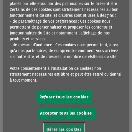
placés par elle et/ou par des partenaires sur le présent site.
découlerait d’une comparaison avec les données pour 2020.
Certains de ces cookies sont strictement nécessaires au bon
fonctionnement du site, et d'autres sont utilisés à des fins :
- de paramétrage de vos préférences : Ces cookies nous
permettent de personnaliser et proposer les contenus et
NOMBRE DE NOUVEAUX CAS DE COVID-19 PAR JOUR
fonctionnalités du Site et notamment l’affichage de nos
(MOYENNE MOBILE SUR 7 JOURS)
produits et services.
- de mesure d’audience : Ces cookies nous permettent, ainsi
qu'à nos partenaires, de comprendre comment vous arrivez
sur notre site, et de mesurer le nombre de visiteurs du site.
Votre consentement à l'installation de cookies non
strictement nécessaires est libre et peut être retiré ou donné
à tout moment.
Refuser tous les cookies
Accepter tous les cookies
Gérer les cookies