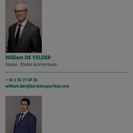
William
DE VIJLDER
Equipe : Études économiques
+ 33 1 55 77 47 31
william.devijlder@bnpparibas.com