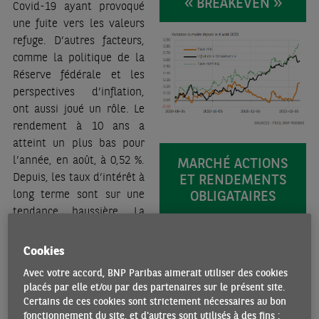
« BREAKEVEN »
Covid-19 ayant provoqué
une fuite vers les valeurs
refuge. D’autres facteurs,
comme la politique de la
Réserve fédérale et les
perspectives d’inflation,
ont aussi joué un rôle. Le
rendement à 10 ans a
atteint un plus bas pour
l’année, en août, à 0,52 %.
MARCHÉ ACTIONS
ET RENDEMENTS
Depuis, les taux d’intérêt à
OBLIGATAIRES
long terme sont sur une
tendance haussière. La
décomposition de la
variation cumulée des
Cookies
rendements nominaux des
Avec votre accord, BNP Paribas aimerait utiliser des cookies
Treasuries
montre que, à
placés par elle et/ou par des partenaires sur le présent site.
la fin du mois de janvier,
Certains de ces cookies sont strictement nécessaires au bon
les rendements nominaux
fonctionnement du site, et d'autres sont utilisés à des fins :