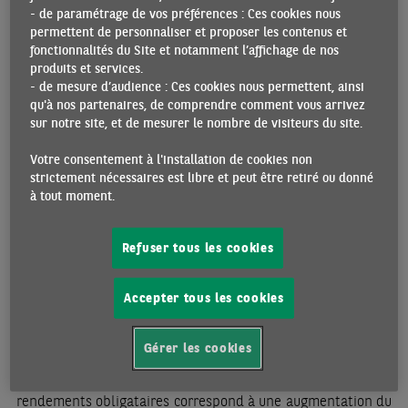
- de paramétrage de vos préférences : Ces cookies nous
étaient plus ou moins
permettent de personnaliser et proposer les contenus et
équivalents à la hausse
fonctionnalités du Site et notamment l’affichage de nos
des points morts d’inflation
[1]
. Le rendement obligataire
produits et services.
réel - rendement des obligations indexées sur l’inflation -,
- de mesure d’audience : Ces cookies nous permettent, ainsi
après avoir progressé jusqu’au début du mois de novembre,
qu'à nos partenaires, de comprendre comment vous arrivez
sur notre site, et de mesurer le nombre de visiteurs du site.
était revenu à son niveau du mois d’août. En février,
cependant, la hausse des rendements nominaux a été
Votre consentement à l'installation de cookies non
alimentée par la progression des rendements réels alors
strictement nécessaires est libre et peut être retiré ou donné
que les points morts d’inflation ont, en fait, légèrement
à tout moment.
diminué.
Jusqu’à une date récente, la hausse des taux longs n’a pas
Refuser tous les cookies
empêché l’ascension du marché actions, mais l’accélération
récente de la remontée des rendements obligataires a fait
Accepter tous les cookies
craindre un impact possible sur les marchés boursiers. Ainsi,
cette semaine, le mouvement mondial de remontée des
Gérer les cookies
taux obligataires a poussé les marchés actions à la baisse.
Toutes choses égales par ailleurs, une hausse durable des
rendements obligataires correspond à une augmentation du