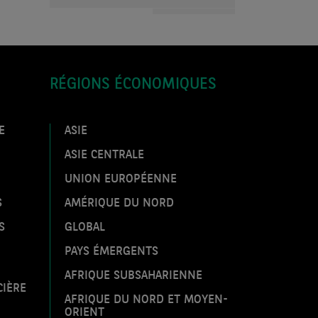
Lundi 6 Juillet 2026
ECO WEEK
Revue des marchés du 6 juillet 2026
RÉGIONS ÉCONOMIQUES
ECO WEEK
ActuEco du 6 juillet 2026
E
ASIE
ASIE CENTRALE
ECO WEEK
UNION EUROPÉENNE
Et si la BCE n'allait pas plus loin dans
le relèvement de ses taux ?
S
AMÉRIQUE DU NORD
S
GLOBAL
Lundi 29 Juin 2026
PAYS ÉMERGENTS
ECO WEEK
Revue des marchés du 29 juin 2026
AFRIQUE SUBSAHARIENNE
CIÈRE
AFRIQUE DU NORD ET MOYEN-
ORIENT