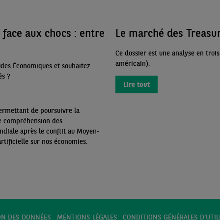
face aux chocs : entre
Le marché des Treasuri
Ce dossier est une analyse en troi
américain).
udes Économiques et souhaitez
és
?
Lire tout
ermettant de poursuivre la
re compréhension des
diale après le conflit au Moyen-
artificielle sur nos économies.
ON DES DONNÉES
MENTIONS LÉGALES
CONDITIONS GÉNÉRALES D'UTIL