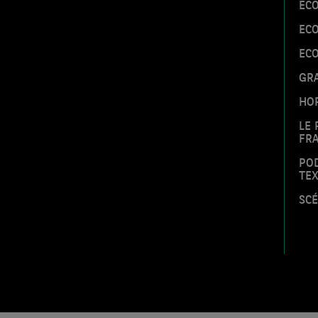
EC
EC
EC
GRA
HOR
LE 
FRA
POD
TE
SCÉ