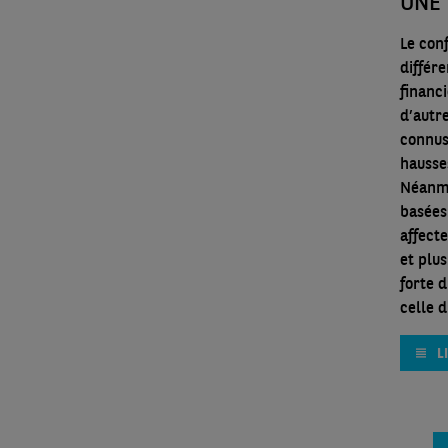
UNE 
Le conf
différe
financi
d’autr
connus
hausse
Néanmo
basées
affect
et plu
forte 
celle d
L