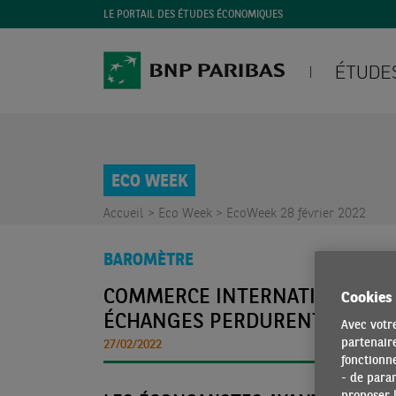
LE PORTAIL DES ÉTUDES ÉCONOMIQUES
ECO WEEK
Accueil >
Eco Week >
EcoWeek 28 février 2022
BAROMÈTRE
COMMERCE INTERNATIONAL : L
Cookies
ÉCHANGES PERDURENT
Avec votre
partenaire
27/02/2022
fonctionne
- de para
proposer l