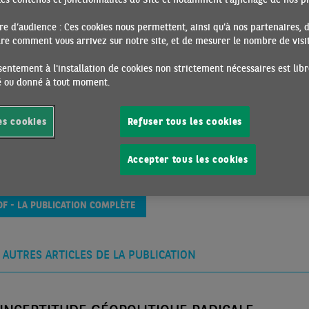
É À CET ARTICLE
e d’audience : Ces cookies nous permettent, ainsi qu'à nos partenaires, 
EN
e comment vous arrivez sur notre site, et de mesurer le nombre de visite
es
entement à l'installation de cookies non strictement nécessaires est libr
ré ou donné à tout moment.
aribas.com
es cookies
Refuser tous les cookies
Accepter tous les cookies
DF - LA PUBLICATION COMPLÈTE
 AUTRES ARTICLES DE LA PUBLICATION