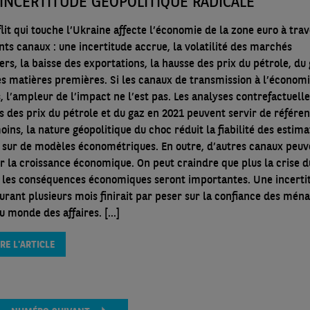
INCERTITUDE GÉOPOLITIQUE RADICALE
lit qui touche l’Ukraine affecte l’économie de la zone euro à tra
nts canaux : une incertitude accrue, la volatilité des marchés
ers, la baisse des exportations, la hausse des prix du pétrole, du 
es matières premières. Si les canaux de transmission à l’économi
, l’ampleur de l’impact ne l’est pas. Les analyses contrefactuell
s des prix du pétrole et du gaz en 2021 peuvent servir de référen
ins, la nature géopolitique du choc réduit la fiabilité des estima
 sur de modèles économétriques. En outre, d’autres canaux peuv
er la croissance économique. On peut craindre que plus la crise 
s les conséquences économiques seront importantes. Une incerti
durant plusieurs mois finirait par peser sur la confiance des ména
u monde des affaires. [...]
IRE L'ARTICLE