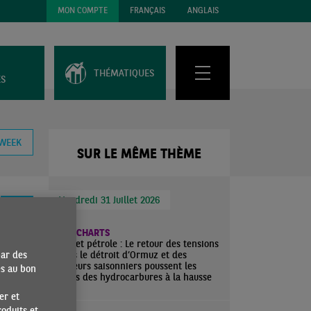
MON COMPTE
FRANÇAIS
ANGLAIS
THÉMATIQUES
ES
 WEEK
SUR LE MÊME THÈME
Vendredi 31 Juillet 2026
ECO CHARTS
Gaz et pétrole : Le retour des tensions
par des
dans le détroit d’Ormuz et des
facteurs saisonniers poussent les
es au bon
cours des hydrocarbures à la hausse
er et
oduits et