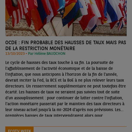
OCDE : FIN PROBABLE DES HAUSSES DE TAUX MAIS PAS
DE LA RESTRICTION MONÉTAIRE
13/10/2023 •
Par Hélène BAUDCHON
Le cycle de hausses des taux touche à sa fin. La poursuite de
l’affaiblissement de l’activité économique et de la baisse de
l’inflation, que nous anticipons à l’horizon de la fin de l’année,
devrait inciter la Fed, la BCE et la BoE à ne plus relever leurs taux
directeurs. Un resserrement supplémentaire ne peut toutefois être
écarté. Les hausses de taux ne seraient pas suivies tout de suite
d’un assouplissement : pour continuer de lutter contre l’inflation,
l’action monétaire passerait par le maintien des taux directeurs à
leur niveau actuel jusqu’à la mi-2024 d’après nos prévisions. Les
premières baisses de taux interviendraient alors pour
accompagner le reflux plus net de l’inflation et neutraliser son
effet haussier sur les taux directeurs réels
ECOTV WEEK