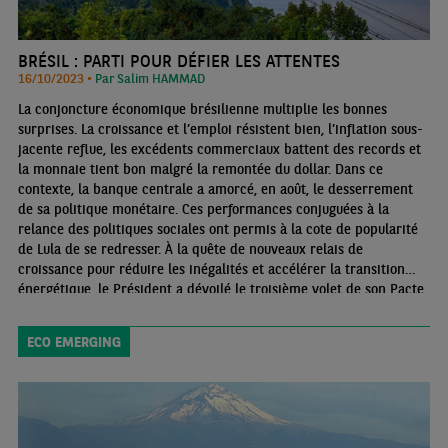
BRÉSIL : PARTI POUR DÉFIER LES ATTENTES
16/10/2023 •
Par Salim HAMMAD
La conjoncture économique brésilienne multiplie les bonnes
surprises. La croissance et l’emploi résistent bien, l’inflation sous-
jacente reflue, les excédents commerciaux battent des records et
la monnaie tient bon malgré la remontée du dollar. Dans ce
contexte, la banque centrale a amorcé, en août, le desserrement
de sa politique monétaire. Ces performances conjuguées à la
relance des politiques sociales ont permis à la cote de popularité
de Lula de se redresser. À la quête de nouveaux relais de
croissance pour réduire les inégalités et accélérer la transition
énergétique, le Président a dévoilé le troisième volet de son Pacte
d’accélération de la croissance (Novo PAC). Son financement pose
toutefois question au vu du nouveau cadre budgétaire
ECO EMERGING