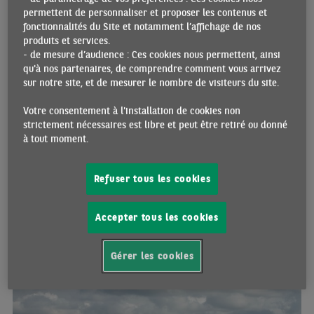
permettent de personnaliser et proposer les contenus et
fonctionnalités du Site et notamment l’affichage de nos
produits et services.
L'ÉCONOMIE INDONÉSIENNE RÉSISTE BIEN
- de mesure d’audience : Ces cookies nous permettent, ainsi
16/10/2023 •
Par Johanna MELKA
qu'à nos partenaires, de comprendre comment vous arrivez
sur notre site, et de mesurer le nombre de visiteurs du site.
En dépit du ralentissement économique mondial, la croissance
économique indonésienne est restée solide. Les pressions
Votre consentement à l'installation de cookies non
inflationnistes demeurent contenues malgré la hausse des prix du
strictement nécessaires est libre et peut être retiré ou donné
riz. Les finances publiques se sont consolidées et le déficit
à tout moment.
budgétaire est retourné sous le seuil règlementaire de 3% du PIB
un an plus tôt que prévu. Même si la dette est supérieure au niveau
d’avant-crise, elle reste modeste et son refinancement est moins
Refuser tous les cookies
dépendant des investissements de portefeuille. L’augmentation de
la charge d’intérêts sur la dette est à surveiller car elle réduit les
marges de manœuvre budgétaire du gouvernement pour soutenir
Accepter tous les cookies
l’économie
ECO EMERGING
Gérer les cookies