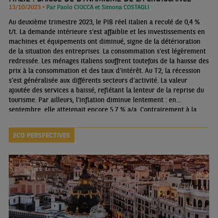
13/10/2023 •
Par Paolo CIOCCA et Simona COSTAGLI
Au deuxième trimestre 2023, le PIB réel italien a reculé de 0,4 %
t/t. La demande intérieure s’est affaiblie et les investissements en
machines et équipements ont diminué, signe de la détérioration
de la situation des entreprises. La consommation s’est légèrement
redressée. Les ménages italiens souffrent toutefois de la hausse des
prix à la consommation et des taux d’intérêt. Au T2, la récession
s’est généralisée aux différents secteurs d’activité. La valeur
ajoutée des services a baissé, reflétant la lenteur de la reprise du
tourisme. Par ailleurs, l’inflation diminue lentement : en
septembre, elle atteignait encore 5,7 % a/a. Contrairement à la
plupart des prévisions, les prix de l’immobilier ont enregistré une
hausse de 2,0 % t/t au T2.
ECO PERSPECTIVES