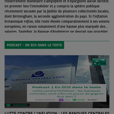
resserrement monétaire s’amplifient et n’épargnent aucun secteur,
en premier lieu l’immobilier et y compris la sphère publique
récemment secouée par la faillite de plusieurs collectivités locales,
dont Birmingham, la seconde agglomération du pays. Si l’inflation
britannique reflue, elle reste élevée comparativement à ses voisins
européens, en raison notamment d’une hausse plus marquée des
salaires. Toutefois, la Banque d’Angleterre ne devrait pas procéder
à une nouvelle remontée des taux directeurs, même si leur
maintien en septembre (contre un relèvement attendu) s’est joué
PODCAST - EN ECO DANS LE TEXTE
à une voix seulement
LUTTE CONTRE L'INFLATION : LES BANQUES CENTRALES