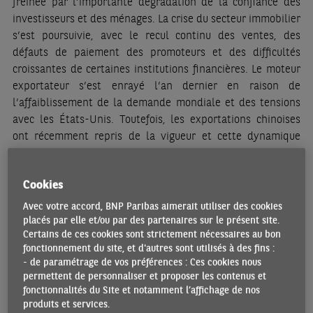
freinée par l’importante dégradation de la confiance des
investisseurs et des ménages. La crise du secteur immobilier
s’est poursuivie, avec le recul continu des ventes, des
défauts de paiement des promoteurs et des difficultés
croissantes de certaines institutions financières. Le moteur
exportateur s’est enrayé l’an dernier en raison de
l’affaiblissement de la demande mondiale et des tensions
avec les États-Unis. Toutefois, les exportations chinoises
ont récemment repris de la vigueur et cette dynamique
devrait se poursuivre à court terme. Par ailleurs, le
gouvernement et la banque centrale ont multiplié les
Cookies
mesures de relance depuis l’été. L’activité s’est renforcée
légèrement et l’inflation est restée très faible. Les autorités
Avec votre accord, BNP Paribas aimerait utiliser des cookies
devraient maintenir une politique accommodante à court
placés par elle et/ou par des partenaires sur le présent site.
Certains de ces cookies sont strictement nécessaires au bon
terme, toujours contraintes par l’excès de dette de
fonctionnement du site, et d'autres sont utilisés à des fins :
l’économie et la fragilité des finances des collectivités
- de paramétrage de vos préférences : Ces cookies nous
locales.
permettent de personnaliser et proposer les contenus et
fonctionnalités du Site et notamment l’affichage de nos
ZONE EURO
produits et services.