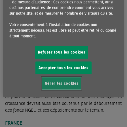
- de mesure d’audience : Ces cookies nous permettent, ainsi
La zone euro a échappé de justesse à la contraction
qu'à nos partenaires, de comprendre comment vous arrivez
sur notre site, et de mesurer le nombre de visiteurs du site.
économique au dernier trimestre 2023. Le PIB réel est resté
stable au T4, et la croissance annuelle s’est établie à 0,5%
Votre consentement à l'installation de cookies non
en 2023. Les effets négatifs du resserrement monétaire
strictement nécessaires est libre et peut être retiré ou donné
devraient encore peser sur l’activité économique cet hiver.
à tout moment.
L’activité devrait légèrement progresser au premier
trimestre 2024, avant une reprise plus franche à partir du
Refuser tous les cookies
printemps. Celle-ci serait soutenue par une première baisse
des taux directeurs par la BCE, que nous attendons pour
Accepter tous les cookies
juin. Cette détente monétaire accompagnerait le reflux de
l’inflation qui devrait être proche de la cible de 2% dans le
courant du deuxième trimestre. Ce reflux de l’inflation,
Gérer les cookies
combiné avec le dynamisme des salaires, viendrait soutenir
le pouvoir d’achat et la consommation des ménages. La
croissance devrait aussi être soutenue par le déboursement
des fonds NGEU et ses déploiements sur le terrain.
FRANCE