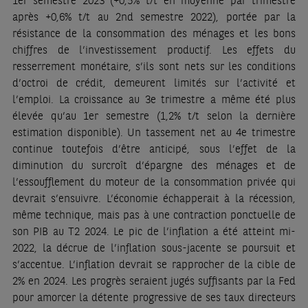
1er semestre 2023 (+0,5% t/t en moyenne par trimestre
après +0,6% t/t au 2nd semestre 2022), portée par la
résistance de la consommation des ménages et les bons
chiffres de l’investissement productif. Les effets du
resserrement monétaire, s’ils sont nets sur les conditions
d’octroi de crédit, demeurent limités sur l’activité et
l’emploi. La croissance au 3e trimestre a même été plus
élevée qu’au 1er semestre (1,2% t/t selon la dernière
estimation disponible). Un tassement net au 4e trimestre
continue toutefois d’être anticipé, sous l’effet de la
diminution du surcroît d’épargne des ménages et de
l’essoufflement du moteur de la consommation privée qui
devrait s’ensuivre. L’économie échapperait à la récession,
même technique, mais pas à une contraction ponctuelle de
son PIB au T2 2024. Le pic de l’inflation a été atteint mi-
2022, la décrue de l’inflation sous-jacente se poursuit et
s’accentue. L’inflation devrait se rapprocher de la cible de
2% en 2024. Les progrès seraient jugés suffisants par la Fed
pour amorcer la détente progressive de ses taux directeurs