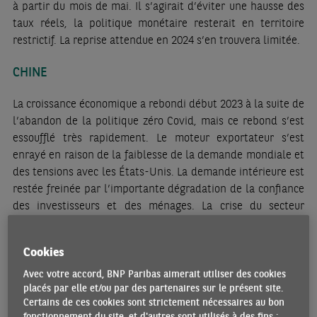
à partir du mois de mai. Il s’agirait d’éviter une hausse des
taux réels, la politique monétaire resterait en territoire
restrictif. La reprise attendue en 2024 s’en trouvera limitée.
CHINE
La croissance économique a rebondi début 2023 à la suite de
l’abandon de la politique zéro Covid, mais ce rebond s’est
essoufflé très rapidement. Le moteur exportateur s’est
enrayé en raison de la faiblesse de la demande mondiale et
des tensions avec les États-Unis. La demande intérieure est
restée freinée par l’importante dégradation de la confiance
des investisseurs et des ménages. La crise du secteur
immobilier s’est poursuivie, avec le recul continu des
ventes, de nouveaux défauts de paiement des promoteurs
Cookies
et des difficultés croissantes de certaines institutions
financières. Depuis l’été, le gouvernement et la banque
Avec votre accord, BNP Paribas aimerait utiliser des cookies
placés par elle et/ou par des partenaires sur le présent site.
centrale ont multiplié les mesures de relance. L’activité
Certains de ces cookies sont strictement nécessaires au bon
s’est renforcée et l’inflation est restée très faible. A court
fonctionnement du site, et d'autres sont utilisés à des fins :