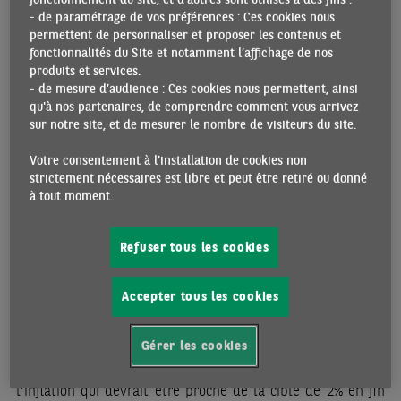
terme, la croissance devrait se stabiliser. L’action des
- de paramétrage de vos préférences : Ces cookies nous
autorités reste contrainte par l’excès de dette de
permettent de personnaliser et proposer les contenus et
l’économie et la fragilité des finances des collectivités
fonctionnalités du Site et notamment l’affichage de nos
produits et services.
locales.
- de mesure d’audience : Ces cookies nous permettent, ainsi
qu'à nos partenaires, de comprendre comment vous arrivez
ZONE EURO
sur notre site, et de mesurer le nombre de visiteurs du site.
Selon les chiffres préliminaires, le PIB de la zone euro a
Votre consentement à l'installation de cookies non
enregistré une légère contraction au T3 2023 (-0,1% t/t)
strictement nécessaires est libre et peut être retiré ou donné
à tout moment.
après deux trimestres déjà de faible croissance. Les effets
négatifs du resserrement monétaire devraient encore peser
sur l’activité économique cet hiver. Hormis la possibilité
Refuser tous les cookies
d’une récession technique, de faible ampleur au second
semestre 2023, l’activité devrait se stabiliser au premier
Accepter tous les cookies
trimestre 2024, avant une reprise plus franche à partir du
printemps. Celle-ci serait soutenue par une première baisse
Gérer les cookies
des taux directeurs par la BCE, que nous attendons pour
avril. Cette détente monétaire accompagnerait le reflux de
l’inflation qui devrait être proche de la cible de 2% en fin