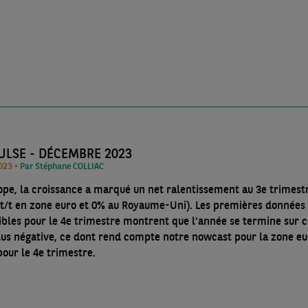
ULSE - DÉCEMBRE 2023
21/12/2023 •
Par Stéphane COLLIAC
ope, la croissance a marqué un net ralentissement au 3e trimest
 t/t en zone euro et 0% au Royaume-Uni). Les premières données
ibles pour le 4e trimestre montrent que l’année se termine sur c
lus négative, ce dont rend compte notre nowcast pour la zone eu
pour le 4e trimestre.