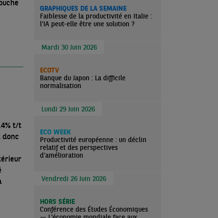
touche
GRAPHIQUES DE LA SEMAINE
Faiblesse de la productivité en Italie :
l'IA peut-elle être une solution ?
Mardi 30 Juin 2026
ECOTV
Banque du Japon : La difficile
normalisation
Lundi 29 Juin 2026
,4% t/t
ECO WEEK
t donc
Productivité européenne : un déclin
relatif et des perspectives
d’amélioration
térieur
é
Vendredi 26 Juin 2026
a
HORS SÉRIE
Conférence des Études Économiques
— L'économie mondiale face aux