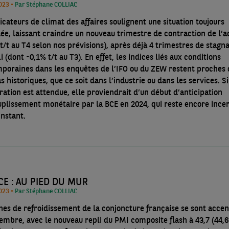
21/12/2023 •
Par Stéphane COLLIAC
icateurs de climat des affaires soulignent une situation toujours
ée, laissant craindre un nouveau trimestre de contraction de l’ac
t/t au T4 selon nos prévisions), après déjà 4 trimestres de stagn
i (dont -0,1% t/t au T3). En effet, les indices liés aux conditions
poraines dans les enquêtes de l’IFO ou du ZEW restent proches 
s historiques, que ce soit dans l’industrie ou dans les services. S
ration est attendue, elle proviendrait d’un début d’anticipation
uplissement monétaire par la BCE en 2024, qui reste encore incer
instant.
E : AU PIED DU MUR
21/12/2023 •
Par Stéphane COLLIAC
gnes de refroidissement de la conjoncture française se sont acce
embre, avec le nouveau repli du PMI composite flash à 43,7 (44,6