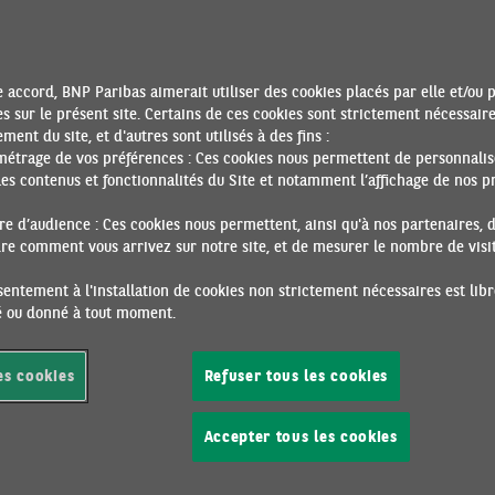
-UNIS | DES CRÉATIONS D’EMPLOIS AU BEAU FIXE
01/03/2024 •
Par Anis BENSAIDANI
ut de l’année 2024 a été marqué par le dynamisme, d’une ample
ndue, des créations nettes d’emplois salariés non-agricoles. Celle
 accord, BNP Paribas aimerait utiliser des cookies placés par elle et/ou 
teint +353k en janvier (+30k m/m ), ce qui constitue un record de
s sur le présent site. Certains de ces cookies sont strictement nécessair
ment du site, et d'autres sont utilisés à des fins :
1 an. De plus, ce chiffre s’est accompagné d’une révision signific
métrage de vos préférences : Ces cookies nous permettent de personnalis
nnées de décembre (330k, contre +216k initialement). En parallèl
es contenus et fonctionnalités du Site et notamment l’affichage de nos pr
e chômage (+3,7%) et d’activité (+62,5%) sont demeurés stables.
e d’audience : Ces cookies nous permettent, ainsi qu'à nos partenaires, 
e comment vous arrivez sur notre site, et de mesurer le nombre de visite
entement à l'installation de cookies non strictement nécessaires est libr
ré ou donné à tout moment.
ME-UNI | UNE SITUATION TOUJOURS DIFFICILE
01/03/2024 •
Par Guillaume DERRIEN
es cookies
Refuser tous les cookies
uation économique au Royaume-Uni a continué de se détériorer a
ème trimestre 2023. Le PIB réel s’est contracté de 0,3% t/t après
Accepter tous les cookies
de 0,1% t/t au T3. Même si l‘activité reste - tout juste - dans le v
ble de l’année 2023 (progression de 0,1%), elle s’est dégradée au
mestres, ce qui a conduit à un acquis de croissance négatif pour 