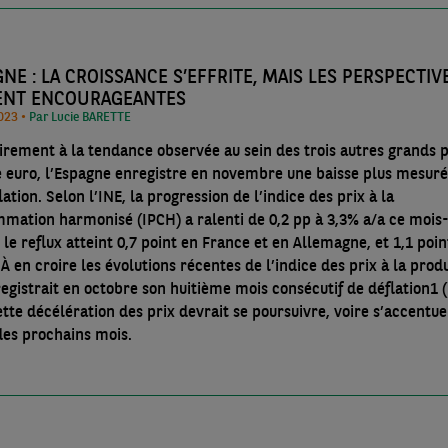
NE : LA CROISSANCE S’EFFRITE, MAIS LES PERSPECTIV
ENT ENCOURAGEANTES
21/12/2023 •
Par Lucie BARETTE
irement à la tendance observée au sein des trois autres grands 
e euro, l’Espagne enregistre en novembre une baisse plus mesur
lation. Selon l’INE, la progression de l’indice des prix à la
mation harmonisé (IPCH) a ralenti de 0,2 pp à 3,3% a/a ce mois-
le reflux atteint 0,7 point en France et en Allemagne, et 1,1 poin
. À en croire les évolutions récentes de l’indice des prix à la prod
egistrait en octobre son huitième mois consécutif de déflation1 (-7,8%
ette décélération des prix devrait se poursuivre, voire s’accentue
des prochains mois.