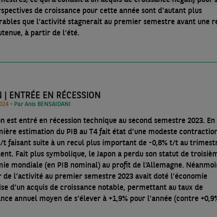
rspectives de croissance pour cette année sont d’autant plus
rables que l’activité stagnerait au premier semestre avant une r
tenue, à partir de l’été.
JAPON | ENTRÉE EN RÉCESSION
01/03/2024 •
Par Anis BENSAIDANI
on est entré en récession technique au second semestre 2023. En 
mière estimation du PIB au T4 fait état d’une modeste contractio
/t faisant suite à un recul plus important de -0,8% t/t au trimest
ent. Fait plus symbolique, le Japon a perdu son statut de troisiè
ie mondiale (en PIB nominal) au profit de l’Allemagne. Néanmoin
r de l’activité au premier semestre 2023 avait doté l’économie
ise d’un acquis de croissance notable, permettant au taux de
ance annuel moyen de s’élever à +1,9% pour l’année (contre +0,9