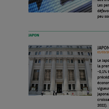
Les pe
défavo
peu sou
JAPON
Le Jap
la pre
-0,1% t
précéd
économ
vigueu
japona
croiss
2022).