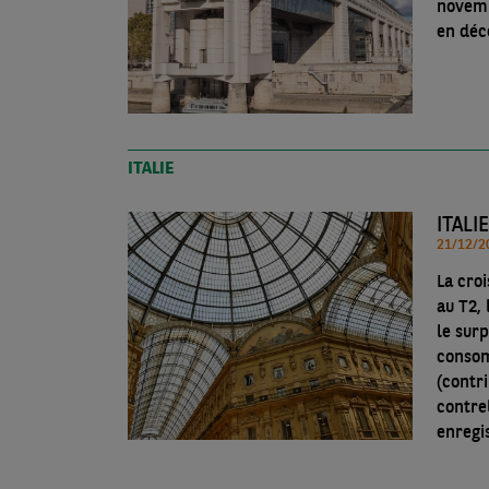
novemb
en déc
ITALIE
ITALI
La cro
au T2, 
le surp
consom
(contri
contre
enregis