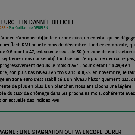
EURO : FIN D’ANNÉE DIFFICILE
21/12/2023 •
Par Guillaume DERRIEN
d’année s’annonce difficile en zone euro, un constat qui se dégag
teurs flash PMI pour le mois de décembre. L’indice composite, qu
de 0,6 point à 47, est sous le seuil de 50 (en zone de contraction 
e septième mois consécutif. L’indice sur l’emploi ne décroche pas
progressivement depuis le mois d’avril pour s’établir à 49,6 en
re, son plus bas niveau en trois ans. A 6,5% en novembre, le tau
e en zone euro s’est stabilisé à un niveau historiquement bas, q
rente de plus en plus à un plancher. Nous anticipons une légère
ée du taux de chômage dans les prochains mois, cohérente ave
tion actuelle des indices PMI
MAGNE : UNE STAGNATION QUI VA ENCORE DURER