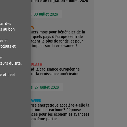
Baromètre de l'inflation - Juillet 2026
Jeudi 30 Juillet 2026
ur
s-ci
par des
ECOTV
puis
es au bon
Derniers mois pour bénéficier de la
ative
FRR : quels pays d’Europe centrale
er et
attendent le plus de fonds, et pour
e, les
quel impact sur la croissance ?
oduits et
de
urs du site.
ECO FLASH
Quand la croissance européenne
rejoint la croissance américaine
e et peut
Lundi 27 Juillet 2026
u
ECO WEEK
La crise énergétique accélère-t-elle la
 une
transition bas-carbone? Réponse
ert sur
nuancée pour les économies avancées
— Deuxième partie
 fil
2024.