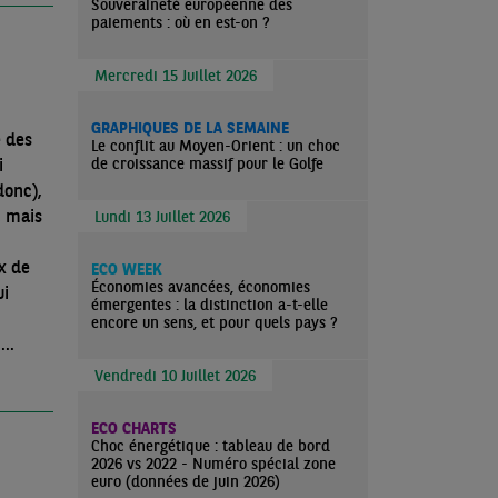
Souveraineté européenne des
paiements : où en est-on ?
Mercredi 15 Juillet 2026
GRAPHIQUES DE LA SEMAINE
e des
Le conflit au Moyen-Orient : un choc
de croissance massif pour le Golfe
i
donc),
, mais
Lundi 13 Juillet 2026
x de
ECO WEEK
Économies avancées, économies
ui
émergentes : la distinction a-t-elle
encore un sens, et pour quels pays ?
c
Vendredi 10 Juillet 2026
ECO CHARTS
Choc énergétique : tableau de bord
2026 vs 2022 - Numéro spécial zone
euro (données de juin 2026)