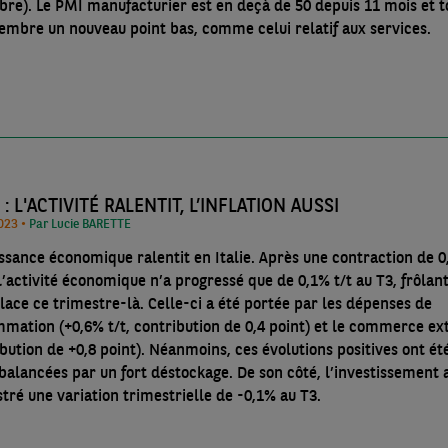
re). Le PMI manufacturier est en deçà de 50 depuis 11 mois et 
embre un nouveau point bas, comme celui relatif aux services.
E : L'ACTIVITÉ RALENTIT, L’INFLATION AUSSI
21/12/2023 •
Par Lucie BARETTE
issance économique ralentit en Italie. Après une contraction de 0
l’activité économique n’a progressé que de 0,1% t/t au T3, frôlan
lace ce trimestre-là. Celle-ci a été portée par les dépenses de
mation (+0,6% t/t, contribution de 0,4 point) et le commerce ex
bution de +0,8 point). Néanmoins, ces évolutions positives ont ét
balancées par un fort déstockage. De son côté, l’investissement 
tré une variation trimestrielle de -0,1% au T3.