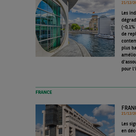
Les ind
dégrad
(-0,1% 
de repl
contem
plus ba
amélio
d’asso
pour l’
FRANCE
FRANC
Les si
en déc