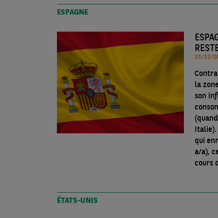
ESPAGNE
ESPAG
REST
Contra
la zon
son inf
consom
(quand 
Italie)
qui enr
a/a), c
cours 
ÉTATS-UNIS