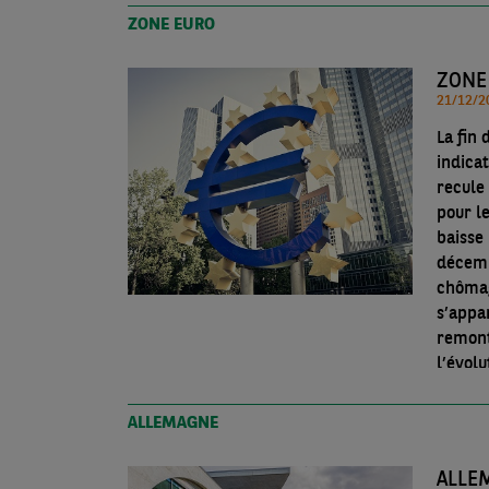
ZONE EURO
ZONE 
La fin 
indica
recule 
pour l
baisse 
décemb
chômag
s’appa
remont
l’évolu
ALLEMAGNE
ALLE