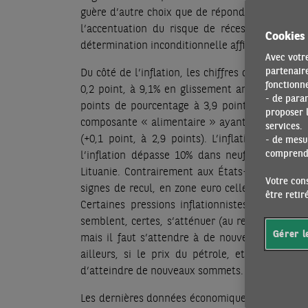
guère d’autre choix que de répondre par un geste
l’accentuation du risque de récession. Il s’a
Cookies
détermination inconditionnelle affichée à préserv
Avec votre
partenaire
Du côté de l’inflation, les chiffres d’août, selo
fonctionne
0,2 point, à 9,1% en glissement annuel. Sans l
- de para
points de pourcentage à 3,9 points), la hausse 
proposer l
composante « alimentaire » ayant encore augmen
services.
(+0,1 point, à 2,9 points). L’inflation sous-j
- de mesur
comprendr
l’inflation dépasse 10% dans neuf pays désor
Lituanie. Contrairement aux États-Unis, où en 
Votre cons
signes de recul, en zone euro celle-ci reste d
être reti
Certaines pressions inflationnistes en amont,
semblent, certes, s’atténuer (au regard de la
Gérer l
mais il faut s’attendre à de nouvelles hausses
ailleurs, si le prix du pétrole, et donc de l’
d’atteindre de nouveaux sommets.
Les dernières données économiques soufflent le c