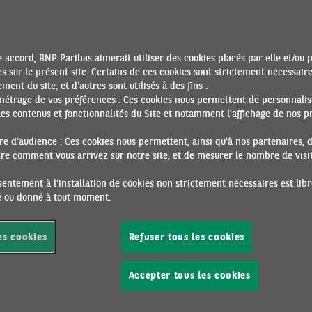
 extraordinaire à la poursuite de l’envolée de l’inflation, et ce
git de mettre en pratique les discours
hawkish
de Jackson Hol
er la stabilité des prix.
 accord, BNP Paribas aimerait utiliser des cookies placés par elle et/ou 
s sur le présent site. Certains de ces cookies sont strictement nécessair
n l’estimation préliminaire d’Eurostat, font état d’une nouvelle h
ment du site, et d'autres sont utilisés à des fins :
a légère baisse de la contribution de la composante « énergie 
métrage de vos préférences : Ces cookies nous permettent de personnalis
de l’inflation totale aurait été plus importante, la contributio
es contenus et fonctionnalités du Site et notamment l’affichage de nos pr
té (+0,2 point, à 2,3 points), tout comme celle de l’indice sous
acente s’élève ainsi à 4,3% en glissement annuel. Autre point no
e d’audience : Ces cookies nous permettent, ainsi qu'à nos partenaires, 
e comment vous arrivez sur notre site, et de mesurer le nombre de visite
mais, dont les Pays-Bas et l’Espagne, et 20% en Estonie, Lett
juillet l’inflation - totale comme sous-jacente - a montré des p
entement à l'installation de cookies non strictement nécessaires est libr
onc orientée à la hausse et le pic est encore probablement devan
ré ou donné à tout moment.
 du côté des prix des intrants et des difficultés d’approvisio
 baisse des composantes correspondantes des PMI depuis quelque
es cookies
Refuser tous les cookies
 des prix alimentaires, des produits manufacturés et des servic
essence, a nettement baissé en juillet et août, celui du gaz c
Accepter tous les cookies
haud et le froid. Du côté positif, la croissance au deuxième trim