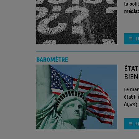
la pol
médiati
L
BAROMÈTRE
ÉTAT
BIEN
Le mar
établi
(3,5%) [
L