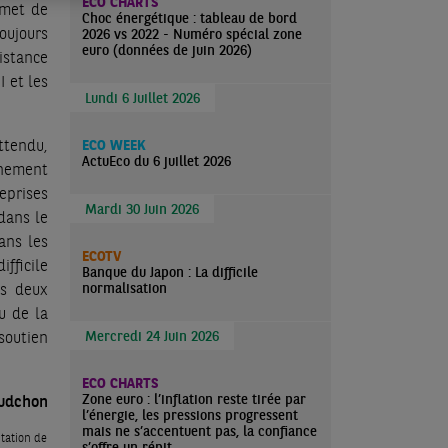
ECO CHARTS
rmet de
Choc énergétique : tableau de bord
toujours
2026 vs 2022 - Numéro spécial zone
euro (données de juin 2026)
sistance
 et les
Lundi 6 Juillet 2026
ttendu,
ECO WEEK
ActuEco du 6 juillet 2026
nnement
reprises
Mardi 30 Juin 2026
dans le
ans les
ECOTV
fficile
Banque du Japon : La difficile
normalisation
ns deux
u de la
Mercredi 24 Juin 2026
soutien
ECO CHARTS
Zone euro : l’inflation reste tirée par
udchon
l’énergie, les pressions progressent
mais ne s’accentuent pas, la confiance
itation de
s’offre un répit