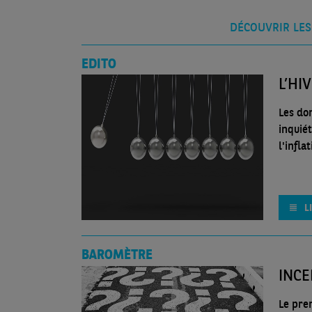
DÉCOUVRIR LES
EDITO
L’HI
Les do
inquié
l'infla
L
BAROMÈTRE
INCE
Le pre