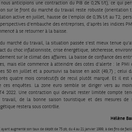
 nous anticipions une contraction du PIB de 0,2% t/t), ce qui pe
ion sur le front du marché du travail reste robuste (orientation 
tion active en juillet, hausse de l’emploi de 0,3% t/t au T2, per
 perspectives d’embauche des entreprises, d’après les indices PMI
encé à se retourner à la baisse.
 du marché du travail, la situation passée s’est mieux tenue qu’a
act du choc inflationniste, crise énergétique, sécheresse, enviro
dement sur le climat des affaires. La baisse de confiance des ent
s, mais elle commence à atteindre des cotes d’alerte : le PMI 
s 50 en juillet et a poursuivi sa baisse en août (49,7) ; celui d
rès quatre mois consécutifs de recul plutôt marqué. Et il est di
e ces enquêtes. La zone euro semble se diriger vers au moi
T4 2022. Une contraction qui devrait rester limitée compte ten
travail, de la bonne saison touristique et des mesures de 
rgétique restera sous contrôle.
Hélène Ba
ayant augmenté son taux de dépôt de 75 pb, du 4 au 21 janvier 1999, à des fins de facil