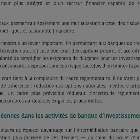
rieur plus intégré et d’un secteur financier capable de s
taux permettrait également une mutualisation accrue des risque
étriques et la stabilité financière.
n constitue un levier important. En permettant aux banques de tra
trisation plus efficace libérerait des capitaux propres et accroîtr
olonté de simplifier les exigences de diligence pour les investiss
 pécuniaires disproportionnées risque toutefois d’en limiter la po
 cran tient à la complexité du cadre réglementaire. Il ne s’agit 
nde cohérence : réduction des options nationales, meilleure artic
ue. Un cadre plus prévisible réduirait l’incertitude réglement
nds propres au-delà des exigences prudentielles.
péennes dans les activités de banque d’investisseme
nuera de reposer davantage sur l’intermédiation bancaire que 
ration plus poussée de ces derniers — au cœur du projet d’u