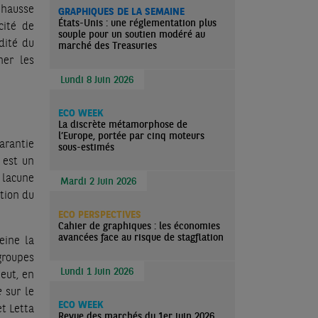
e hausse
GRAPHIQUES DE LA SEMAINE
États-Unis : une réglementation plus
cité de
souple pour un soutien modéré au
dité du
marché des Treasuries
ner les
Lundi 8 Juin 2026
ECO WEEK
La discrète métamorphose de
l’Europe, portée par cinq moteurs
arantie
sous-estimés
 est un
 lacune
Mardi 2 Juin 2026
ation du
ECO PERSPECTIVES
Cahier de graphiques : les économies
avancées face au risque de stagflation
eine la
groupes
Lundi 1 Juin 2026
eut, en
e
sur le
ECO WEEK
et Letta
Revue des marchés du 1er juin 2026