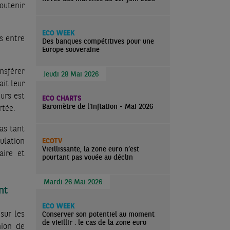
outenir
ECO WEEK
s entre
Des banques compétitives pour une
Europe souveraine
nsférer
Jeudi 28 Mai 2026
ait leur
eurs est
ECO CHARTS
Baromètre de l'inflation - Mai 2026
rtée.
pas tant
ulation
ECOTV
Vieillissante, la zone euro n’est
aire et
pourtant pas vouée au déclin
Mardi 26 Mai 2026
nt
ECO WEEK
sur les
Conserver son potentiel au moment
de vieillir : le cas de la zone euro
nion de