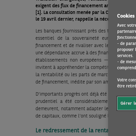
exigent des flux de financement annuels bien s
[1]
. La consultation menée par la Commission e
Cookies
le 19 avril dernier, rappelle la nécessité d’un
Avec votre
Les banques fournissant près des trois quarts 
partenaire
fonctionne
essentiel de la souveraineté européenne. Sa
- de para
financement et de rivaliser avec les grands act
proposer l
une dépendance accrue à des financements non 
services.
établissements non européens — en particulie
- de mesur
invitent à appréhender la compétitivité bancair
comprendr
la rentabilité ou les parts de marché : la capa
Votre cons
de financement, inédite par son ampleur.
être reti
D’importants progrès ont déjà été accomplis : la
prudentiel a été considérablement renforcé 
Gérer l
demeurent, notamment adapter les exigences pru
de capitaux, comme l’ont souligné les rapports L
Le redressement de la rentabilité banc