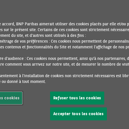
upérieurs à ceux observés historiquement dans l’Union européen
uropéenne sur la compétitivité du secteur bancaire
[2]
, qui s’est
 système bancaire capable de financer ces ambitions.
 accord, BNP Paribas aimerait utiliser des cookies placés par elle et/ou 
des financements dans l’UE, leur compétitivité constitue un déte
s sur le présent site. Certains de ces cookies sont strictement nécessair
ment du site, et d'autres sont utilisés à des fins :
ns un secteur bancaire solide, en mesure d’accroître son o
métrage de vos préférences : Ces cookies nous permettent de personnalis
eurs internationaux présents sur son propre marché, l’UE s’expos
es contenus et fonctionnalités du Site et notamment l’affichage de nos pr
européens. Dans plusieurs segments de la banque d’investisseme
r américains — ont renforcé leur présence. Pour autant, ces
e d’audience : Ces cookies nous permettent, ainsi qu'à nos partenaires, 
e dans une acception plus large que celle, microéconomique, cent
e comment vous arrivez sur notre site, et de mesurer le nombre de visite
cité du secteur bancaire à répondre efficacement à la hausse des 
entement à l'installation de cookies non strictement nécessaires est libr
ré ou donné à tout moment.
 rentabilité bancaire s’est fortement redressée depuis 2022, et l
depuis un peu plus de dix ans. Mais plusieurs axes d’améli
es cookies
Refuser tous les cookies
dentielles aux nouveaux enjeux et accroître l’intégration des 
etta et Draghi.
Accepter tous les cookies
aire : une condition nécessaire mais non suffisante