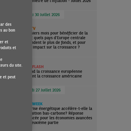
ON
Baromètre de l'inflation - Juillet 2026
Jeudi 30 Juillet 2026
s
par des
ECOTV
a
es au bon
Derniers mois pour bénéficier de la
ation
FRR : quels pays d’Europe centrale
er et
attendent le plus de fonds, et pour
en
quel impact sur la croissance ?
oduits et
entre
ième
de
ans la
urs du site.
ECO FLASH
, qui
Quand la croissance européenne
rejoint la croissance américaine
e et peut
Lundi 27 Juillet 2026
ECO WEEK
La crise énergétique accélère-t-elle la
transition bas-carbone? Réponse
nuancée pour les économies avancées
— Deuxième partie