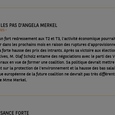
 LES PAS D'ANGELA MERKEL
07/10/2021 •
un fort redressement aux T2 et T3, l’activité économique pourrai
ir dans les prochains mois en raison des ruptures d’approvision
a forte hausse des prix des intrants. Après sa victoire aux électio
tives, M. Olaf Scholz entame des négociations avec le parti des V
béraux en vue de former une coalition. Sa politique devrait mettre
t sur la protection de l’environnement et la hausse des bas salai
ue européenne de la future coalition ne devrait pas très différen
de Mme Merkel.
SSANCE FORTE