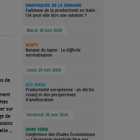
GRAPHIQUES DE LA SEMAINE
Faiblesse de la productivité en Italie :
l'IA peut-elle être une solution ?
Mardi 30 Juin 2026
ECOTV
Banque du Japon : La difficile
normalisation
Lundi 29 Juin 2026
es de
ECO WEEK
Productivité européenne : un déclin
ement
relatif et des perspectives
d’amélioration
êtes
ter sur
Vendredi 26 Juin 2026
ge de
esoins
HORS SÉRIE
elle de
Conférence des Études Économiques
— L'économie mondiale face aux