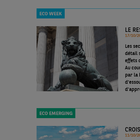
ECO WEEK
LE R
Les se
détail
effets
Au cou
par la
d’esso
d’appr
ECO EMERGING
CROIS