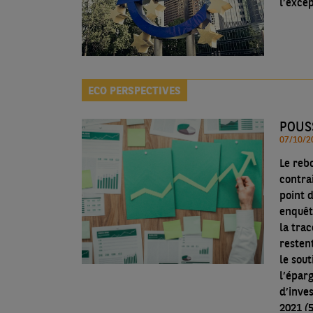
l’excep
ECO PERSPECTIVES
POUSS
Le rebo
contra
point 
enquêt
la trac
resten
le sou
l’épar
d’inve
2021 (