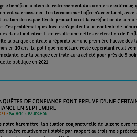
grie bénéficie à plein du redressement du commerce extérieur, q
lement sa croissance. Les tensions sur l’offre s’accentuent, avec 
tilisation des capacités de production et la raréfaction de la mai
e. Ces problématiques locales s’ajoutent à un contexte de pénur
es dans l’industrie. Il en résulte une nette accélération de l’infl
elle la banque centrale a répondu par une première hausse des t
eurs en 10 ans. La politique monétaire reste cependant relative
odante, car la banque centrale aura acheté pour près de 5 poin
 dette publique en 2021
ENQUÊTES DE CONFIANCE FONT PREUVE D’UNE CERTAI
STANCE EN SEPTEMBRE
10/10/2021 •
Par Hélène BAUDCHON
s notre baromètre, la situation conjoncturelle de la zone euro re
et s’avère relativement stable par rapport au trois mois précéde