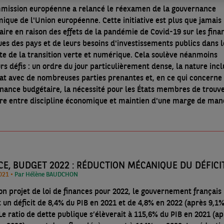
mission européenne a relancé le réexamen de la gouvernance
ique de l'Union européenne. Cette initiative est plus que jamais
aire en raison des effets de la pandémie de Covid-19 sur les fina
ues des pays et de leurs besoins d'investissements publics dans l
e la transition verte et numérique. Cela soulève néanmoins
rs défis : un ordre du jour particulièrement dense, la nature incl
at avec de nombreuses parties prenantes et, en ce qui concerne 
nance budgétaire, la nécessité pour les États membres de trouv
bre entre discipline économique et maintien d'une marge de ma
CE, BUDGET 2022 : RÉDUCTION MÉCANIQUE DU DÉFICI
21/10/2021 •
Par Hélène BAUDCHON
on projet de loi de finances pour 2022, le gouvernement français
t un déficit de 8,4% du PIB en 2021 et de 4,8% en 2022 (après 9,1
Le ratio de dette publique s’élèverait à 115,6% du PIB en 2021 (a