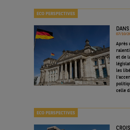
ECO PERSPECTIVES
DANS
Après 
ralent
et de l
législa
les li
l’accen
politiq
celle 
ECO PERSPECTIVES
CROI