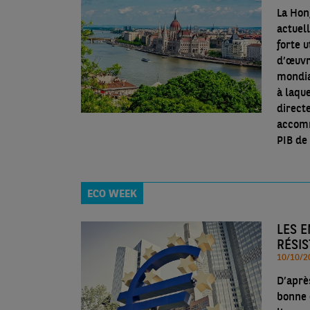
La Hon
actuel
forte u
d’œuvr
mondial
à laqu
direct
accomm
PIB de
ECO WEEK
LES 
RÉSI
D’aprè
bonne 