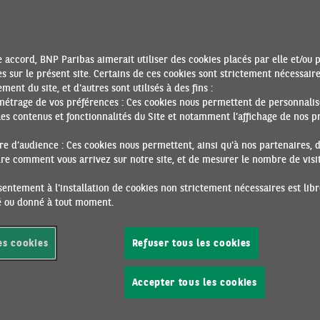
NSE EN ÉNERGIE : QUEL POIDS DANS LA CONSOMMATI
MÉNAGES EUROPÉENS ?
26/10/2021 •
Par Guillaume DERRIEN
sse importante des coûts de l’énergie qui affecte actuellement le
 accord, BNP Paribas aimerait utiliser des cookies placés par elle et/ou 
ies européennes constitue indéniablement un vent contraire à l
s sur le présent site. Certains de ces cookies sont strictement nécessair
e économique, via notamment ses effets négatifs sur la consomm
ment du site, et d'autres sont utilisés à des fins :
métrage de vos préférences : Ces cookies nous permettent de personnalis
nages. Au niveau agrégé de la zone euro, ces dépenses directes 
es contenus et fonctionnalités du Site et notamment l’affichage de nos pr
e représentaient en 2015 (données les plus récentes d’Eurostat) 
10% des dépenses totales des ménages, constituant ainsi le trois
e d’audience : Ces cookies nous permettent, ainsi qu'à nos partenaires, 
de consommation, après l’alimentation et le logement.Le poids d
e comment vous arrivez sur notre site, et de mesurer le nombre de visite
mation des charges en «électricité, gaz et autres combustibles»
tuent, selon les termes de France Stratégie, des dépenses pré-
entement à l'installation de cookies non strictement nécessaires est libr
ré ou donné à tout moment.
es[1], diminuent à mesure que le niveau de revenu augmente
es cookies
Refuser tous les cookies
ARATHON DE LA RÉFORME DE LA GOUVERNANCE
Accepter tous les cookies
OMIQUE DE L’UNION EUROPÉENNE
24/10/2021 •