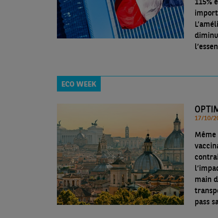
115% en 
import
L’améli
diminut
l’esse
ECO WEEK
OPTI
Même s
vaccin
contra
l’impac
main d
transp
pass sa