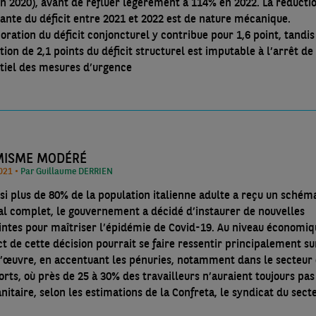
2020), avant de refluer légèrement à 114% en 2022. La réduction
ante du déficit entre 2021 et 2022 est de nature mécanique.
oration du déficit conjoncturel y contribue pour 1,6 point, tandis
ion de 2,1 points du déficit structurel est imputable à l’arrêt de
ntiel des mesures d’urgence
MISME MODÉRÉ
17/10/2021 •
Par Guillaume DERRIEN
i plus de 80% de la population italienne adulte a reçu un schém
al complet, le gouvernement a décidé d’instaurer de nouvelles
intes pour maîtriser l’épidémie de Covid-19. Au niveau économiq
t de cette décision pourrait se faire ressentir principalement su
’œuvre, en accentuant les pénuries, notamment dans le secteur
orts, où près de 25 à 30% des travailleurs n’auraient toujours pas
nitaire, selon les estimations de la Confreta, le syndicat du secte