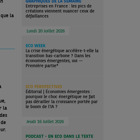
GRAPHIQUES DE LA SEMAINE
Entreprises en France : les pics de
créations viennent nuancer ceux de
 que la
défaillances
Lundi 20 Juillet 2026
ECO WEEK
La crise énergétique accélère-t-elle la
transition bas-carbone ? Dans les
économies émergentes, oui —
Première partie*
a
ECO PERSPECTIVES
Éditorial | Économies émergentes :
pourquoi le choc énergétique ne fait
ue,
pas dérailler la croissance portée par
le boom de l’IA ?
r la
 des
Jeudi 16 Juillet 2026
 de
ur.
PODCAST - EN ECO DANS LE TEXTE