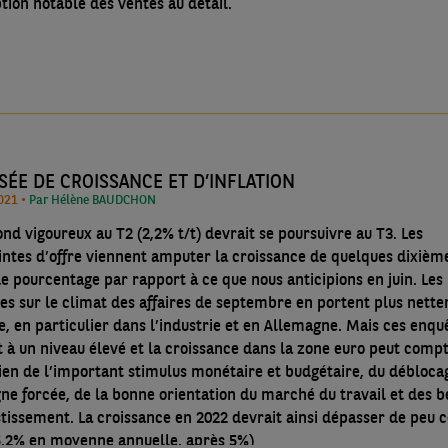
tion notable des ventes au détail.
ÉE DE CROISSANCE ET D’INFLATION
07/10/2021 •
Par Hélène BAUDCHON
nd vigoureux au T2 (2,2% t/t) devrait se poursuivre au T3. Les
intes d’offre viennent amputer la croissance de quelques dixièm
de pourcentage par rapport à ce que nous anticipions en juin. Les
es sur le climat des affaires de septembre en portent plus nett
e, en particulier dans l’industrie et en Allemagne. Mais ces enqu
t à un niveau élevé et la croissance dans la zone euro peut comp
tien de l’important stimulus monétaire et budgétaire, du débloca
gne forcée, de la bonne orientation du marché du travail et des b
stissement. La croissance en 2022 devrait ainsi dépasser de peu c
5,2% en moyenne annuelle, après 5%)