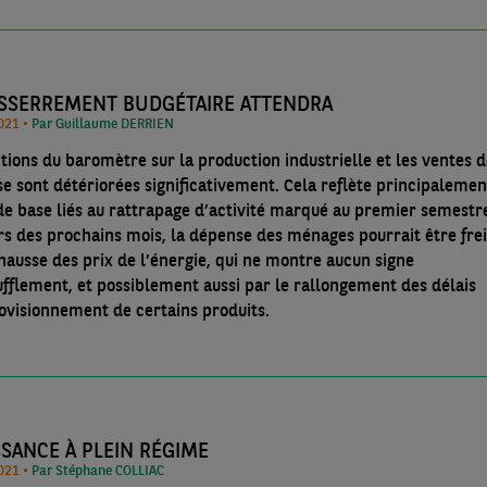
ESSERREMENT BUDGÉTAIRE ATTENDRA
17/10/2021 •
Par Guillaume DERRIEN
ctions du baromètre sur la production industrielle et les ventes 
 se sont détériorées significativement. Cela reflète principalemen
 de base liés au rattrapage d’activité marqué au premier semestr
rs des prochains mois, la dépense des ménages pourrait être fre
 hausse des prix de l’énergie, qui ne montre aucun signe
ufflement, et possiblement aussi par le rallongement des délais
ovisionnement de certains produits.
SANCE À PLEIN RÉGIME
11/10/2021 •
Par Stéphane COLLIAC