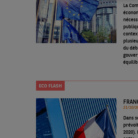
La Com
économ
nécess
publiq
contexte d
plusieu
du déb
gouver
équili
ECO FLASH
FRAN
Dans s
prévoi
2020). 