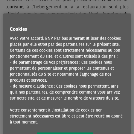
tourisme, à l’hébergement ou à la restauration sont plus
affectés que le secteur manufacturier. Ainsi, l’ampleur du
choc et la capacité de rattrapage post-crise dépendent
notamment de la structure économique des pays. La dureté
Cookies
du confinement et la réponse économique apportée jouent
Avec votre accord, BNP Paribas aimerait utiliser des cookies
également. S’il est vrai que le profil de la reprise dépend en
placés par elle et/ou par des partenaires sur le présent site.
partie de l’intensité de la baisse qui le précède, le rebond
Certains de ces cookies sont strictement nécessaires au bon
fonctionnement du site, et d'autres sont utilisés à des fins :
de la croissance au T3 2020 en zone euro a toutefois
- de paramétrage de vos préférences : Ces cookies nous
nettement surpris à la hausse, à +12,7% t/t contre +9,4%
permettent de personnaliser et proposer les contenus et
selon le consensus, et +10,5% selon notre prévision. Ce
fonctionnalités du Site et notamment l’affichage de nos
constat se vérifie dans les quatre plus grands pays de la
produits et services.
zone, en particulier en Italie (+16,1% contre +11,2%) et en
- de mesure d’audience : Ces cookies nous permettent, ainsi
qu'à nos partenaires, de comprendre comment vous arrivez
France (croissance du PIB de +18,2% contre +15,4% selon le
sur notre site, et de mesurer le nombre de visiteurs du site.
consensus).
Votre consentement à l'installation de cookies non
strictement nécessaires est libre et peut être retiré ou donné
FRANCE : DISPARITÉS SECTORIELLES
à tout moment.