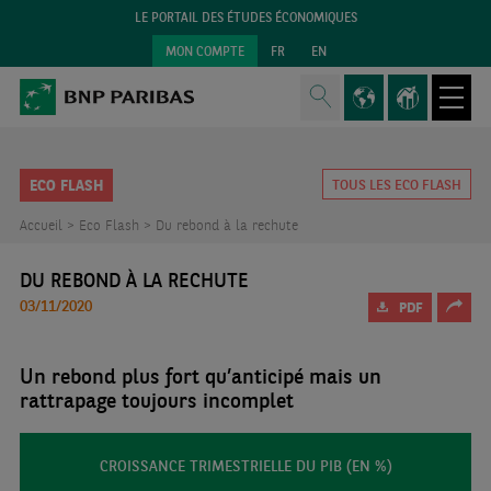
LE PORTAIL DES ÉTUDES ÉCONOMIQUES
MON COMPTE
FR
EN
ECO FLASH
TOUS LES ECO FLASH
Accueil >
Eco Flash >
Du rebond à la rechute
DU REBOND À LA RECHUTE
03/11/2020
PDF
Un rebond plus fort qu’anticipé mais un
rattrapage toujours incomplet
CROISSANCE TRIMESTRIELLE DU PIB (EN %)