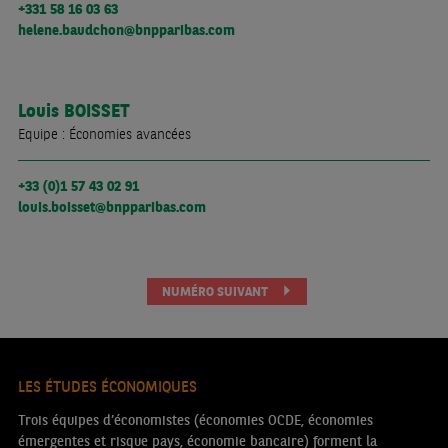
+331 58 16 03 63
helene.baudchon@bnpparibas.com
Louis
BOISSET
Equipe : Économies avancées
+33 (0)1 57 43 02 91
louis.boisset@bnpparibas.com
NUMÉRO SUIVANT
LES ÉTUDES ÉCONOMIQUES
Trois équipes d’économistes (économies OCDE, économies
émergentes et risque pays, économie bancaire) forment la