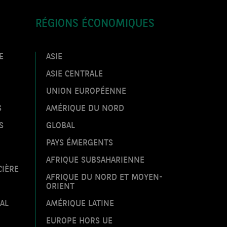
Lundi 22 Juin 2026
RÉGIONS ÉCONOMIQUES
ECO WEEK
Revue des marchés du 22 juin 2026
E
ASIE
ECO WEEK
ASIE CENTRALE
ActuEco du 22 juin 2026
UNION EUROPÉENNE
S
AMÉRIQUE DU NORD
ECO WEEK
Protocole d’accord entre les États-
S
GLOBAL
Unis et l’Iran : à quel point améliore-t-
il les perspectives économiques ?
PAYS ÉMERGENTS
Mardi 16 Juin 2026
AFRIQUE SUBSAHARIENNE
CIÈRE
AFRIQUE DU NORD ET MOYEN-
ECO FLASH
ORIENT
Réouverture du détroit d’Ormuz : le
marché du pétrole entre soulagement
AL
AMÉRIQUE LATINE
et inquiétude persistante
EUROPE HORS UE