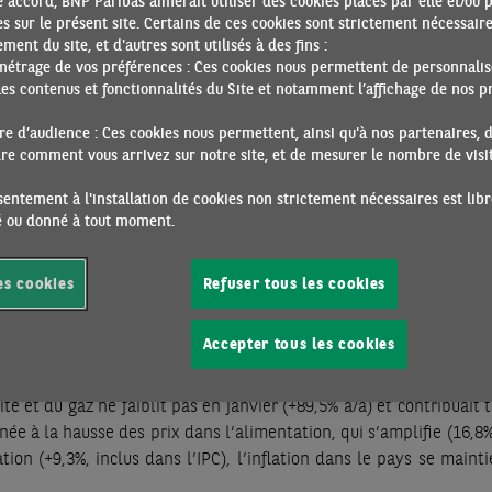
 accord, BNP Paribas aimerait utiliser des cookies placés par elle et/ou 
n effet, des pressions inflationnistes en voie de diminution.
s sur le présent site. Certains de ces cookies sont strictement nécessair
ment du site, et d'autres sont utilisés à des fins :
ne faiblit pas, et celle dans les services s’accentue. Aux États-Un
métrage de vos préférences : Ces cookies nous permettent de personnalis
 et 7,6% selon le PCE, tandis que l’IPCH correspondant en zone e
es contenus et fonctionnalités du Site et notamment l’affichage de nos pr
ices a ralenti au Royaume-Uni en janvier, mais reste plus importa
e d’audience : Ces cookies nous permettent, ainsi qu'à nos partenaires, 
0%.
e comment vous arrivez sur notre site, et de mesurer le nombre de visite
alisée. La majorité, sinon l’ensemble, des postes de la conso
entement à l'installation de cookies non strictement nécessaires est libr
ieur à 2% sur un an.
ré ou donné à tout moment.
tes existent entre les pays. Le rythme d’inflation reste très éle
ie (15,1%) et dans une moindre mesure en Autriche (11,5%) et en
es cookies
Refuser tous les cookies
et Malte (6,8%) enregistraient, en janvier, les hausses de prix l
 sur l’énergie qui s’est dissipée. En France, l’inflation est repar
Accepter tous les cookies
écédent.
té et du gaz ne faiblit pas en janvier (+89,5% a/a) et contribuait 
inée à la hausse des prix dans l’alimentation, qui s’amplifie (16,8
tion (+9,3%, inclus dans l’IPC), l’inflation dans le pays se maint