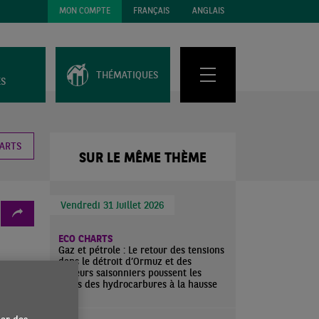
MON COMPTE
FRANÇAIS
ANGLAIS
THÉMATIQUES
ES
HARTS
SUR LE MÊME THÈME
Vendredi 31 Juillet 2026
ECO CHARTS
Gaz et pétrole : Le retour des tensions
dans le détroit d’Ormuz et des
pport à
facteurs saisonniers poussent les
dans la
cours des hydrocarbures à la hausse
olonger
dans une