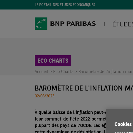
LE PORTAIL DES ÉTUDES ÉCONOMIQUES
ECO CHARTS
Accueil >
Eco Charts >
Baromètre de l'inflation ma
BAROMÈTRE DE L'INFLATION M
02/03/2023
À quelle baisse de l'inflation peut-on s'attend
leur sommet de l’été 2022 permet à l’inflation
Cookies
plupart des pays de l’OCDE. Les effets de base
cette dynamique de désinflation. Le repli des in