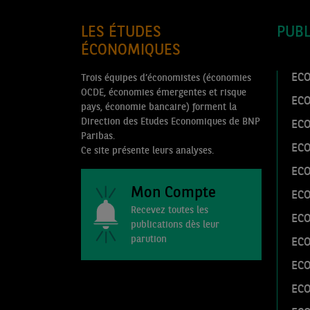
LES ÉTUDES
PUBL
ÉCONOMIQUES
ECO
Trois équipes d’économistes (économies
OCDE, économies émergentes et risque
EC
pays, économie bancaire) forment la
Direction des Etudes Economiques de BNP
EC
Paribas.
EC
Ce site présente leurs analyses.
ECO
Mon Compte
ECO
Recevez toutes les
ECO
publications dès leur
parution
ECO
EC
EC