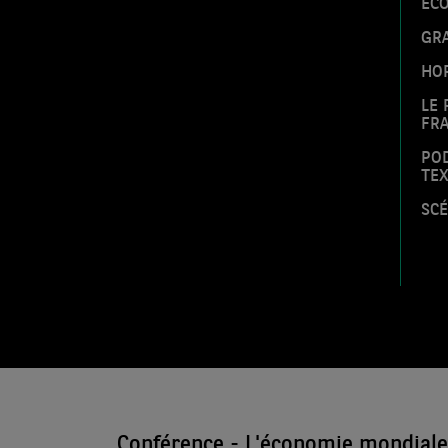
EC
GRA
HOR
LE 
FRA
POD
TE
SCÉ
Conférence - L'économie mondiale 