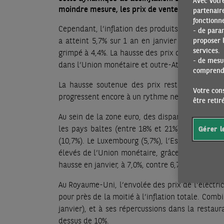
Avec votre
moindre mesure, les prix de ventes, indiquent, e
partenaire
fonctionne
Cependant, l’inflation des produits alimentaires 
- de para
a atteint 5,7% sur 1 an en janvier selon l’IPC
proposer l
services.
grimpé à 4,4%. La hausse des prix dans les serv
- de mesur
dans l’Union monétaire et outre-Atlantique, à 6,
comprendr
La hausse soutenue des prix reste très génér
Votre cons
progressent encore à un rythme nettement supér
être reti
Au sein de la zone euro, des disparités importan
les pays baltes (entre 18% et 21%), en Slovaqu
Gérer l
(10,7%). Le Luxembourg (5,7%), l’Espagne (5,9%) 
élevés de l’Union monétaire, grâce à une inflation
hausse en janvier, à 7,0%, contre 6,7% le mois pr
Au Royaume-Uni, l’envolée des prix de l’électrici
pour près de la moitié à l’inflation totale. Comb
janvier), et à ses répercussions dans la restaura
dessus de 10%.