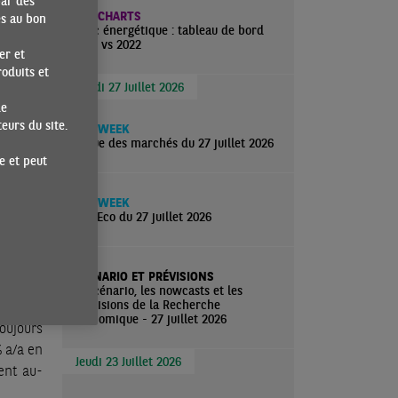
par des
ECO CHARTS
es au bon
Choc énergétique : tableau de bord
2026 vs 2022
is, elle
er et
uro est
oduits et
Lundi 27 Juillet 2026
nte que
de
urs du site.
ECO WEEK
Revue des marchés du 27 juillet 2026
mmation
e et peut
ECO WEEK
vé dans
ActuEco du 27 juillet 2026
 Italie
es moins
tie à la
SCÉNARIO ET PRÉVISIONS
Le scénario, les nowcasts et les
prévisions de la Recherche
économique - 27 juillet 2026
toujours
% a/a en
Jeudi 23 Juillet 2026
ient au-