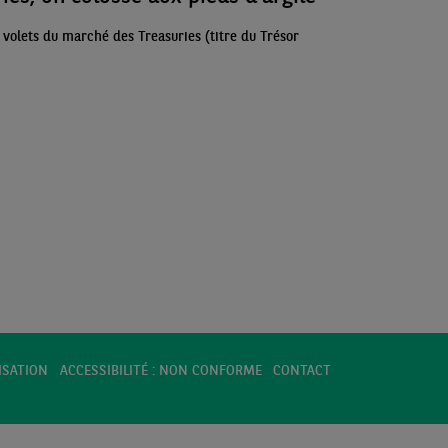
ActuEco du 8 juin 2026
s volets du marché des Treasuries (titre du Trésor
Mardi 2 Juin 2026
ECO PERSPECTIVES
Cahier de graphiques : les économies
avancées face au risque de stagflation
Lundi 1 Juin 2026
ECO WEEK
Revue des marchés du 1er juin 2026
ECO WEEK
ActuEco du 1er juin 2026
ISATION
ACCESSIBILITÉ : NON CONFORME
CONTACT
Jeudi 28 Mai 2026
ECO CHARTS
Baromètre de l'inflation - Mai 2026