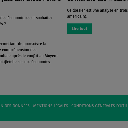
Ce dossier est une analyse en troi
américain).
udes Économiques et souhaitez
és
?
Lire tout
ermettant de poursuivre la
re compréhension des
diale après le conflit au Moyen-
artificielle sur nos économies.
ON DES DONNÉES
MENTIONS LÉGALES
CONDITIONS GÉNÉRALES D'UTIL