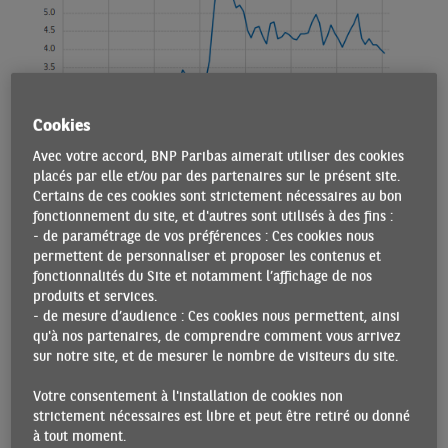
Cookies
Avec votre accord, BNP Paribas aimerait utiliser des cookies
placés par elle et/ou par des partenaires sur le présent site.
En janvier, les entreprises américaines ont cependant exprimé un regain de
Certains de ces cookies sont strictement nécessaires au bon
fonctionnement du site, et d'autres sont utilisés à des fins :
confiance quant à la croissance de leur chiffre d’affaires. Cette évolution positive
- de paramétrage de vos préférences : Ces cookies nous
est vraisemblablement liée à la croissance du PIB au quatrième trimestre 2023,
permettent de personnaliser et proposer les contenus et
qui est restée élevée et supérieure aux attentes. À noter que l’indicateur
fonctionnalités du Site et notamment l’affichage de nos
d’incertitude est à son niveau le plus bas depuis avril 2020.
produits et services.
- de mesure d’audience : Ces cookies nous permettent, ainsi
qu'à nos partenaires, de comprendre comment vous arrivez
sur notre site, et de mesurer le nombre de visiteurs du site.
Votre consentement à l'installation de cookies non
strictement nécessaires est libre et peut être retiré ou donné
à tout moment.