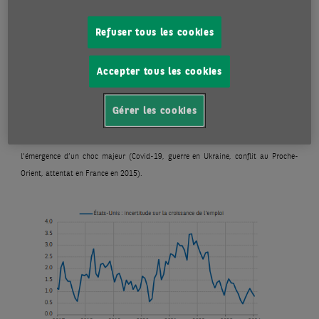
Refuser tous les cookies
Accepter tous les cookies
L’indice du risque géopolitique, qui est également fondé sur la couverture
médiatique, a augmenté la dernière semaine de janvier, après une baisse les
Gérer les cookies
première et troisième semaines. En dépit de cette volatilité assez importante,
l’indice demeure à un niveau élevé en janvier, si l’on exclut les pics atteints lors de
l’émergence d’un choc majeur (Covid-19, guerre en Ukraine, conflit au Proche-
Orient, attentat en France en 2015).