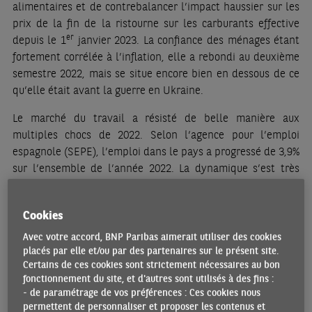
alimentaires et de contrebalancer l’impact haussier sur les
prix de la fin de la ristourne sur les carburants effective
er
depuis le 1
janvier 2023. La confiance des ménages étant
fortement corrélée à l’inflation, elle a rebondi au deuxième
semestre 2022, mais se situe encore bien en dessous de ce
qu’elle était avant la guerre en Ukraine.
Le marché du travail a résisté de belle manière aux
multiples chocs de 2022. Selon l‘agence pour l’emploi
espagnole (SEPE), l’emploi dans le pays a progressé de 3,9%
sur l’ensemble de l’année 2022. La dynamique s’est très
légèrement enrayée en décembre : les embauches ont
chuté de 8 300, la première baisse depuis avril 2021. Les
Cookies
enquêtes PMI ne pointent cependant pas vers décrochage à
venir des recrutements. L’indice PMI composite pour
Avec votre accord, BNP Paribas aimerait utiliser des cookies
placés par elle et/ou par des partenaires sur le présent site.
l’emploi a progressé au T4 et il est repassé au-dessus du
Certains de ces cookies sont strictement nécessaires au bon
seuil des 50.
fonctionnement du site, et d'autres sont utilisés à des fins :
- de paramétrage de vos préférences : Ces cookies nous
Le net ralentissement de la croissance économique en
permettent de personnaliser et proposer les contenus et