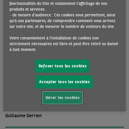
Espagne au T3 2022 pourrait se prolonger cet hiver, donnant
fonctionnalités du Site et notamment l’affichage de nos
lieu à un repli potentiel de l’activité. La production
produits et services.
industrielle est sur une pente descendante depuis cet
- de mesure d’audience : Ces cookies nous permettent, ainsi
qu'à nos partenaires, de comprendre comment vous arrivez
automne, sous l‘effet des baisses d’activité dans le secteur
sur notre site, et de mesurer le nombre de visiteurs du site.
énergétique. Le recul s’est drastiquement amplifié en
novembre 2022 (-8,3% m/m), après une contraction déjà
Votre consentement à l'installation de cookies non
conséquente le mois précédent (-3,1% m/m). Néanmoins,
strictement nécessaires est libre et peut être retiré ou donné
l’activité manufacturière se maintient à un niveau stable,
à tout moment.
grâce une progression de la production de biens de
consommation.
Refuser tous les cookies
Croissance du PIB t/t : observée,
Accepter tous les cookies
acquis et prévisions
Gérer les cookies
Guillaume Derrien