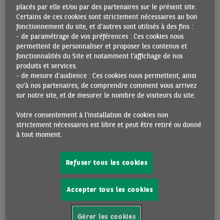
quart du panier de consommation des ménages, s’établit à
placés par elle et/ou par des partenaires sur le présent site.
6,9% a/a et constitue de loin le plus gros contributeur à
Certains de ces cookies sont strictement nécessaires au bon
fonctionnement du site, et d'autres sont utilisés à des fins :
l’inflation (1,8 point de pourcentage en décembre). Alors
- de paramétrage de vos préférences : Ces cookies nous
que la dépréciation du yen s’est estompée, la hausse des
permettent de personnaliser et proposer les contenus et
coûts de l’énergie (encore extrêmement importante en
fonctionnalités du Site et notamment l’affichage de nos
janvier, avec des prix à la production dans le secteur en
produits et services.
hausse de 49,7% a/a) continue de générer une forte pression
- de mesure d’audience : Ces cookies nous permettent, ainsi
qu'à nos partenaires, de comprendre comment vous arrivez
sur les prix.
sur notre site, et de mesurer le nombre de visiteurs du site.
Le taux de chômage est resté stable à un très bas niveau, à
Votre consentement à l'installation de cookies non
2,5%, en décembre dernier. Le marché du travail ne s’est
strictement nécessaires est libre et peut être retiré ou donné
pourtant pas totalement remis du choc de la Covid-19, les
à tout moment.
nouvelles ouvertures de postes et le niveau d‘emploi étant
toujours inférieurs à ceux de la fin 2019. Dans ce contexte,
Refuser tous les cookies
la croissance resterait modérément positive à l’horizon des
prochains trimestres.
Accepter tous les cookies
Croissance du PIB
Gérer les cookies