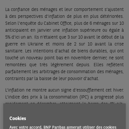
La confiance des ménages et leur comportement s’ajustent
à des perspectives d’inflation de plus en plus détériorées.
Selon l‘enquête du Cabinet Office, plus de 6 ménages sur 10
anticipaient en janvier une inflation supérieure ou égale à
5% d’ici un an. Ils n’étaient que 3 sur 10 avant le début de la
guerre en Ukraine et moins de 2 sur 10 avant la crise
sanitaire. Les intentions d’achat de biens durables, qui ont
touché un nouveau point bas en novembre dernier, ne sont
remontées que très légèrement depuis. Elles reflètent
parfaitement les arbitrages de consommation des ménages,
contraints par la baisse de leur pouvoir d’achat.
L’inflation ne montre aucun signe d’essoufflement cet hiver.
L’indice des prix à la consommation (IPC) a progressé plus
rapidement en décembre, atteignant la barre des 4% a/a,
tandis que la mesure suivie par la Banque du Japon (IPC
hors aliments périssables) a crû davantage, à 4,1% a/a.
Cookies
L’envolée des prix dans l’alimentation, qui pèse pour un
Avec votre accord, BNP Paribas aimerait utiliser des cookies