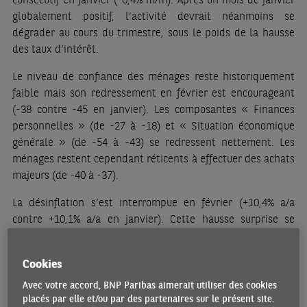
globalement positif, l’activité devrait néanmoins se
dégrader au cours du trimestre, sous le poids de la hausse
des taux d’intérêt.
Le niveau de confiance des ménages reste historiquement
faible mais son redressement en février est encourageant
(-38 contre -45 en janvier). Les composantes « Finances
personnelles » (de -27 à -18) et « Situation économique
générale » (de -54 à -43) se redressent nettement. Les
ménages restent cependant réticents à effectuer des achats
majeurs (de -40 à -37).
La désinflation s’est interrompue en février (+10,4% a/a
contre +10,1% a/a en janvier). Cette hausse surprise se
caractérise par une accélération des prix alimentaires
(+18,3% a/a), des prix de l’hôtellerie-restauration (+12,1%
Cookies
a/a) et, plus généralement, par une plus grande
persistance, comme le montre la hausse de l’inflation sous-
Avec votre accord, BNP Paribas aimerait utiliser des cookies
placés par elle et/ou par des partenaires sur le présent site.
jacente à 6,2% a/a (contre +5,8% a/a en janvier). La Banque