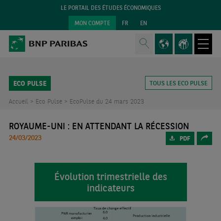
LE PORTAIL DES ÉTUDES ÉCONOMIQUES
MON COMPTE
FR
EN
ECO PULSE
TOUS LES ECO PULSE
Accueil >
Eco Pulse >
EcoPulse du 24 mars 2023
ROYAUME-UNI : EN ATTENDANT LA RÉCESSION
24/03/2023
PDF
Évolution trimestrielle des
indicateurs