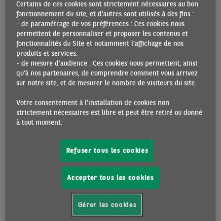
Certains de ces cookies sont strictement nécessaires au bon
d’Angleterre (BoE) a encore augmenté de 25 pb son taux
fonctionnement du site, et d'autres sont utilisés à des fins :
directeur lors de sa réunion du 23 mars. Elle devrait selon
- de paramétrage de vos préférences : Ces cookies nous
nous le stabiliser à 4,25%.
permettent de personnaliser et proposer les contenus et
fonctionnalités du Site et notamment l’affichage de nos
L’économie britannique a ajouté 98 000 emplois en février
produits et services.
selon l’ONS, signe que le marché du travail est résilient. Les
- de mesure d’audience : Ces cookies nous permettent, ainsi
qu'à nos partenaires, de comprendre comment vous arrivez
salaires ont augmenté de 6,5% a/a en janvier, en légère
sur notre site, et de mesurer le nombre de visiteurs du site.
décélération par rapport à décembre (+6,6% a/a). Bien que
vigoureuse, cette hausse reste moins rapide que l’inflation
Votre consentement à l'installation de cookies non
et les ménages ont continué à perdre du pouvoir d’achat
strictement nécessaires est libre et peut être retiré ou donné
(salaire réel à -3,7% a/a en janvier).
à tout moment.
Si l’économie britannique est restée résiliente au début du
Refuser tous les cookies
er
1
trimestre, nous nous attendons toujours à une récession
er
er
e
au 1
semestre (-0,3% puis -0,2% t/t au 1
et 2
trimestres),
e
e
avant une reprise au 2
semestre (+0,3% puis +0,2% t/t au 3
Accepter tous les cookies
e
et 4
trimestres). L’impact de la remontée des taux d’intérêt
sur l’investissement et celui de la chute des revenus réels
Gérer les cookies
des ménages sur leur consommation devraient se faire