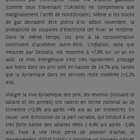
(comme ceux traversant l’Ukraine) ne compensera que
marginalement l’arrêt de NordStream1. Même si les stocks
de gaz devraient être pleins d’ici début novembre, la
probabilité de coupures d’électricité cet hiver se renforce.
Dans le même temps, les prix à la consommation
continuent d’accélérer outre-Rhin. L’inflation, telle que
mesurée par Destatis, est ressortie à +7,9% sur un an en
août. Le choc énergétique s’est très rapidement propagé
aux biens dont les prix sont en hausse de 14,7% a/a, tandis
que la dynamique dans les services reste modérée (+2,2%
a/a).
Malgré la vive dynamique des prix, les revenus (incluant le
salaire et les primes) ont ralenti en terme nominal au 2e
trimestre (+2,9% a/a après +4% a/a au 1er trimestre). En
cause : une diminution de la part variable, qui conduit à une
très forte baisse des salaires réels (-4,4% a/a après -1,8%
a/a). Face à une telle perte de pouvoir d’achat, le
gouvernement d’Olaf Scholz a annoncé un nouveau paquet