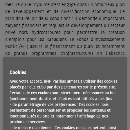
mesure où le royaume s’est engagé dans un ambitieux plan
de développement et de diversification économique. Ce
plan doit réunir deux conditions : il demande d’importants
moyens financiers et requiert le développement du secteur
privé hors hydrocarbures pour permettre la création
d’emplois pour les Saoudiens. Le Fonds d’investissement
public (PIF) assure le financement du plan, et notamment
de grands programmes d’infrastructures en l’absence
d’investissements étrangers significatifs (depuis 2016 les
investissements directs étrangers entrants n’ont
Cookies
représenté que 0,7% du PIB en moyenne). Le recours à un
endettement mesuré ainsi que des recettes de privatisation
Avec votre accord, BNP Paribas aimerait utiliser des cookies
placés par elle et/ou par des partenaires sur le présent site.
doivent garantir le financement du PIF, du moins à court
Certains de ces cookies sont strictement nécessaires au bon
terme. Concernant la seconde condition, l’incertitude liée à
fonctionnement du site, et d'autres sont utilisés à des fins :
la pandémie a renforcé la prudence des agents
- de paramétrage de vos préférences : Ces cookies nous
économiques. Déjà, depuis 2016 et la baisse durable des
permettent de personnaliser et proposer les contenus et
revenus pétroliers, le secteur privé a fonctionné au ralenti.
fonctionnalités du Site et notamment l’affichage de nos
produits et services.
Sa croissance n’a été en moyenne que de 0,8% de 2016 à
- de mesure d’audience : Ces cookies nous permettent, ainsi
2020, contre 5,9% sur la période 2011-2015. La capacité du