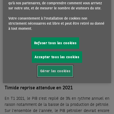
qu'à nos partenaires, de comprendre comment vous arrivez
secteur privé à se développer reste donc étroitement liée à
sur notre site, et de mesurer le nombre de visiteurs du site.
la conjoncture pétrolière, et l’incertitude créée par la
pandémie constitue un frein supplémentaire.
Votre consentement à l'installation de cookies non
strictement nécessaires est libre et peut être retiré ou donné
Parallèlement, l’horizon de moyen et long terme des
à tout moment.
grands producteurs de pétrole devient plus incertain étant
donné la volonté partagée au niveau mondial de progresser
Refuser tous les cookies
dans la décarbonisation des activités économiques. Dans un
tel contexte, les autorités saoudiennes privilégient une
Accepter tous les cookies
approche dirigiste de la réforme avec de très importants
investissements en infrastructures (villes nouvelles,
transports, etc.), et une accélération des mesures de
Gérer les cookies
«saoudisation» du marché du travail.
Timide reprise attendue en 2021
En T1 2021, le PIB s’est replié de 3% en rythme annuel en
raison notamment de la baisse de la production de pétrole.
Sur l’ensemble de l’année, le PIB pétrolier devrait encore