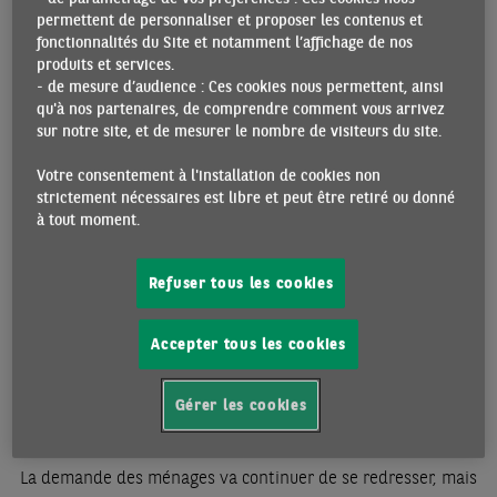
permettent de personnaliser et proposer les contenus et
consolidée que depuis la fin de l’été (atteignant +5% en g.a.
fonctionnalités du Site et notamment l’affichage de nos
au T4 2020). Sur l’ensemble de l’année, les volumes de
produits et services.
ventes au détail étaient encore près de 5% inférieurs à leur
- de mesure d’audience : Ces cookies nous permettent, ainsi
niveau de 2019.
qu'à nos partenaires, de comprendre comment vous arrivez
sur notre site, et de mesurer le nombre de visiteurs du site.
La confiance des ménages revient, aidée par l’amélioration
du marché du travail et la baisse de l’inflation. Le taux de
Votre consentement à l'installation de cookies non
strictement nécessaires est libre et peut être retiré ou donné
chômage urbain a diminué depuis mars pour atteindre 5,2%
à tout moment.
en novembre et décembre, soit le niveau de fin 2019.
L’inflation des prix à la consommation a fortement reculé au
Refuser tous les cookies
cours de l’année 2020, passant de 5% en g.a. au T1 à 0,1% au
T4, principalement sous l’effet de l’importante décélération
Accepter tous les cookies
des prix alimentaires après leur flambée dans les derniers
mois de 2019 et premiers mois de 2020. L’inflation sous-
jacente est également faible, mais stable (+0,5% depuis
Gérer les cookies
juillet contre 1,6% en moyenne en 2019).
La demande des ménages va continuer de se redresser, mais