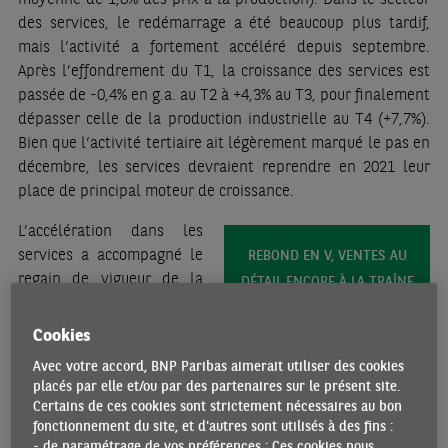
des services, le redémarrage a été beaucoup plus tardif,
mais l’activité a fortement accéléré depuis septembre.
Après l’effondrement du T1, la croissance des services est
passée de -0,4% en g.a. au T2 à +4,3% au T3, pour finalement
dépasser celle de la production industrielle au T4 (+7,7%).
Bien que l’activité tertiaire ait légèrement marqué le pas en
décembre, les services devraient reprendre en 2021 leur
place de principal moteur de croissance.
L’accélération dans les
services a accompagné le
REBOND EN V, VENTES AU
regain de vigueur de la
DÉTAIL ENCORE À LA TRAÎNE
consommation privée.
Alors que le commerce par
Cookies
internet s’est rapidement
Avec votre accord, BNP Paribas aimerait utiliser des cookies
renforcé dès le T2, la
placés par elle et/ou par des partenaires sur le présent site.
reprise des ventes au
Certains de ces cookies sont strictement nécessaires au bon
détail a d’abord été très
fonctionnement du site, et d'autres sont utilisés à des fins :
hésitante et ne s’est
- de paramétrage de vos préférences : Ces cookies nous