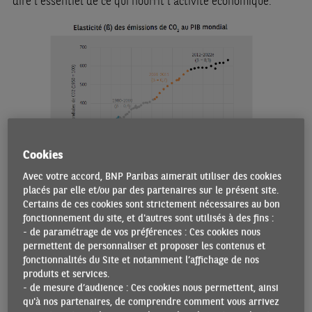
dire l’essentiel de ce qui nourrit l’activité économique.
Cookies
Avec votre accord, BNP Paribas aimerait utiliser des cookies
placés par elle et/ou par des partenaires sur le présent site.
Certains de ces cookies sont strictement nécessaires au bon
Le lien entre produit intérieur brut (PIB) et émissions de
fonctionnement du site, et d'autres sont utilisés à des fins :
dioxyde de carbone (CO
) reste donc solide, même s’il a
2
- de paramétrage de vos préférences : Ces cookies nous
connu des hauts et des bas au fil du temps : fusionnel
permettent de personnaliser et proposer les contenus et
pendant les « Trente Glorieuses », distendu après les deux
fonctionnalités du Site et notamment l’affichage de nos
chocs pétroliers de 1973 et 1979, puis à nouveau très fort
produits et services.
- de mesure d’audience : Ces cookies nous permettent, ainsi
dans les années 2000, lorsqu’il s’est agi d’alimenter le
qu'à nos partenaires, de comprendre comment vous arrivez
décollage économique des deux géants d’Asie que sont